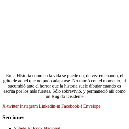
En la Historia como en la vida se puede oír, de vez en cuando, el
grito de aquél que no pudo adaptarse. No murió con el momento, ni
sucumbió ante el horror que la historia suele dibujar cuando es
escrita por los más fuertes. Sólo sobrevivió, y permaneció allí como
un Rugido Disidente
X-twitter
Instagram
Linkedin-in
Facebook-f
Envelope
Secciones
Súbele Al Rock Nacional