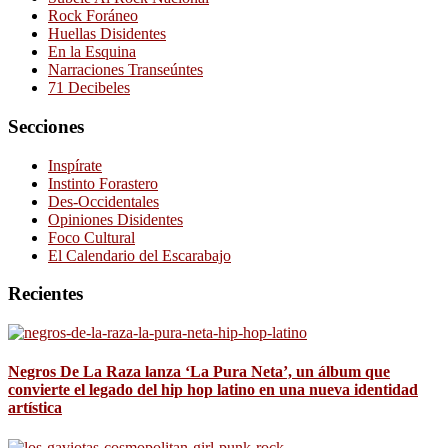
Rock Foráneo
Huellas Disidentes
En la Esquina
Narraciones Transeúntes
71 Decibeles
Secciones
Inspírate
Instinto Forastero
Des-Occidentales
Opiniones Disidentes
Foco Cultural
El Calendario del Escarabajo
Recientes
Negros De La Raza lanza ‘La Pura Neta’, un álbum que
convierte el legado del hip hop latino en una nueva identidad
artística