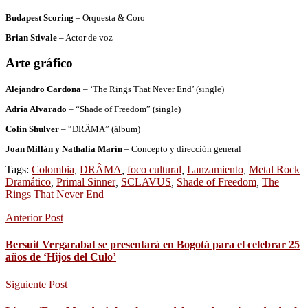
Budapest Scoring
– Orquesta & Coro
Brian Stivale
– Actor de voz
Arte
gráfico
Alejandro Cardona
– ‘The Rings That Never End’ (single)
Adria Alvarado
– “Shade of Freedom” (single)
Colin Shulver
– “DRÂMA” (álbum)
Joan Millán y Nathalia Marín
– Concepto y dirección general
Tags:
Colombia
,
DRÂMA
,
foco cultural
,
Lanzamiento
,
Metal Rock
Dramático
,
Primal Sinner
,
SCLAVUS
,
Shade of Freedom
,
The
Rings That Never End
Anterior Post
Bersuit Vergarabat se presentará en Bogotá para el celebrar 25
años de ‘Hijos del Culo’
Siguiente Post