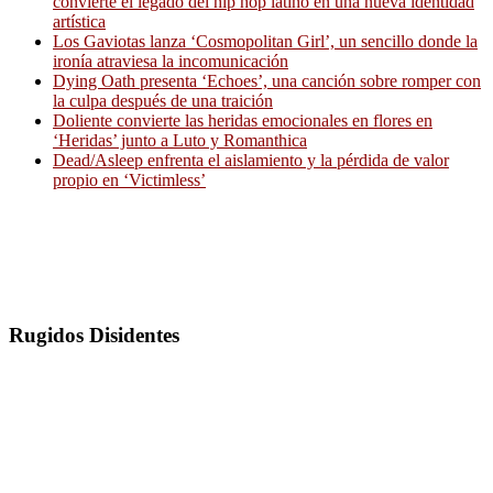
convierte el legado del hip hop latino en una nueva identidad
artística
Los Gaviotas lanza ‘Cosmopolitan Girl’, un sencillo donde la
ironía atraviesa la incomunicación
Dying Oath presenta ‘Echoes’, una canción sobre romper con
la culpa después de una traición
Doliente convierte las heridas emocionales en flores en
‘Heridas’ junto a Luto y Romanthica
Dead/Asleep enfrenta el aislamiento y la pérdida de valor
propio en ‘Victimless’
Rugidos Disidentes