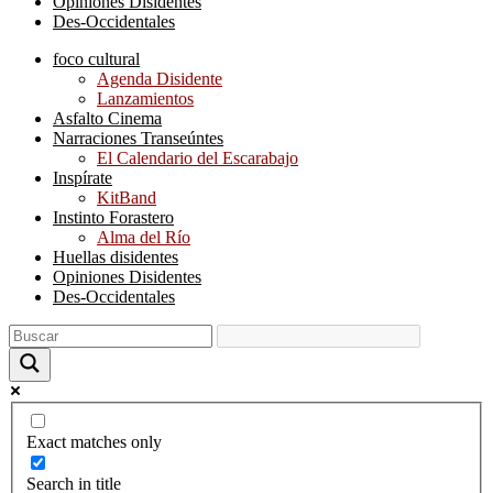
Opiniones Disidentes
Des-Occidentales
foco cultural
Agenda Disidente
Lanzamientos
Asfalto Cinema
Narraciones Transeúntes
El Calendario del Escarabajo
Inspírate
KitBand
Instinto Forastero
Alma del Río
Huellas disidentes
Opiniones Disidentes
Des-Occidentales
Exact matches only
Search in title