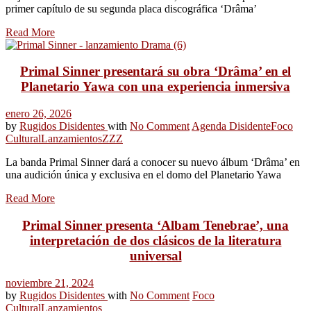
primer capítulo de su segunda placa discográfica ‘Drâma’
Read More
Primal Sinner presentará su obra ‘Drâma’ en el
Planetario Yawa con una experiencia inmersiva
enero 26, 2026
by
Rugidos Disidentes
with
No Comment
Agenda Disidente
Foco
Cultural
Lanzamientos
ZZZ
La banda Primal Sinner dará a conocer su nuevo álbum ‘Drâma’ en
una audición única y exclusiva en el domo del Planetario Yawa
Read More
Primal Sinner presenta ‘Albam Tenebrae’, una
interpretación de dos clásicos de la literatura
universal
noviembre 21, 2024
by
Rugidos Disidentes
with
No Comment
Foco
Cultural
Lanzamientos