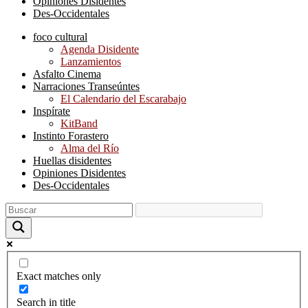
Opiniones Disidentes
Des-Occidentales
foco cultural
Agenda Disidente
Lanzamientos
Asfalto Cinema
Narraciones Transeúntes
El Calendario del Escarabajo
Inspírate
KitBand
Instinto Forastero
Alma del Río
Huellas disidentes
Opiniones Disidentes
Des-Occidentales
Exact matches only
Search in title