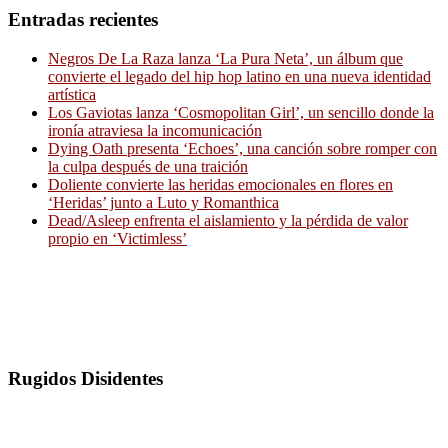
Entradas recientes
Negros De La Raza lanza ‘La Pura Neta’, un álbum que
convierte el legado del hip hop latino en una nueva identidad
artística
Los Gaviotas lanza ‘Cosmopolitan Girl’, un sencillo donde la
ironía atraviesa la incomunicación
Dying Oath presenta ‘Echoes’, una canción sobre romper con
la culpa después de una traición
Doliente convierte las heridas emocionales en flores en
‘Heridas’ junto a Luto y Romanthica
Dead/Asleep enfrenta el aislamiento y la pérdida de valor
propio en ‘Victimless’
Rugidos Disidentes