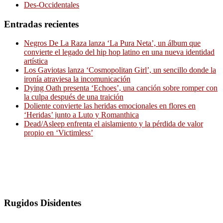
Des-Occidentales
Entradas recientes
Negros De La Raza lanza ‘La Pura Neta’, un álbum que
convierte el legado del hip hop latino en una nueva identidad
artística
Los Gaviotas lanza ‘Cosmopolitan Girl’, un sencillo donde la
ironía atraviesa la incomunicación
Dying Oath presenta ‘Echoes’, una canción sobre romper con
la culpa después de una traición
Doliente convierte las heridas emocionales en flores en
‘Heridas’ junto a Luto y Romanthica
Dead/Asleep enfrenta el aislamiento y la pérdida de valor
propio en ‘Victimless’
Rugidos Disidentes