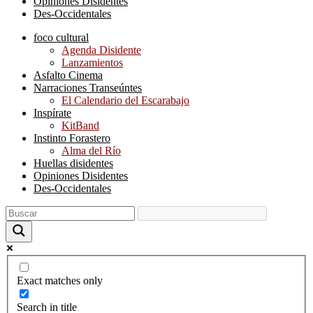
Opiniones Disidentes
Des-Occidentales
foco cultural
Agenda Disidente
Lanzamientos
Asfalto Cinema
Narraciones Transeúntes
El Calendario del Escarabajo
Inspírate
KitBand
Instinto Forastero
Alma del Río
Huellas disidentes
Opiniones Disidentes
Des-Occidentales
Exact matches only
Search in title