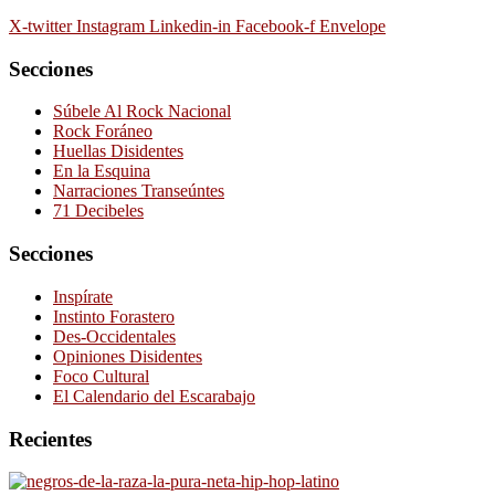
X-twitter
Instagram
Linkedin-in
Facebook-f
Envelope
Secciones
Súbele Al Rock Nacional
Rock Foráneo
Huellas Disidentes
En la Esquina
Narraciones Transeúntes
71 Decibeles
Secciones
Inspírate
Instinto Forastero
Des-Occidentales
Opiniones Disidentes
Foco Cultural
El Calendario del Escarabajo
Recientes