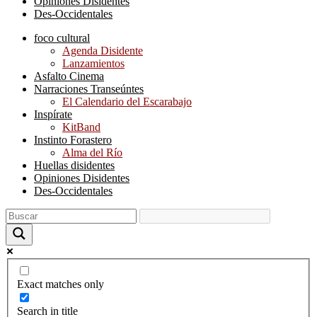
Opiniones Disidentes
Des-Occidentales
foco cultural
Agenda Disidente
Lanzamientos
Asfalto Cinema
Narraciones Transeúntes
El Calendario del Escarabajo
Inspírate
KitBand
Instinto Forastero
Alma del Río
Huellas disidentes
Opiniones Disidentes
Des-Occidentales
Exact matches only
Search in title