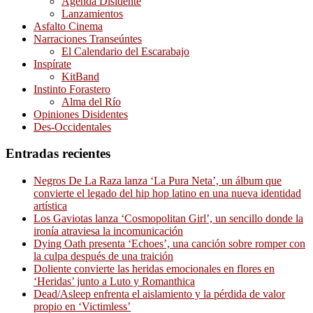
Agenda Disidente
Lanzamientos
Asfalto Cinema
Narraciones Transeúntes
El Calendario del Escarabajo
Inspírate
KitBand
Instinto Forastero
Alma del Río
Opiniones Disidentes
Des-Occidentales
Entradas recientes
Negros De La Raza lanza ‘La Pura Neta’, un álbum que
convierte el legado del hip hop latino en una nueva identidad
artística
Los Gaviotas lanza ‘Cosmopolitan Girl’, un sencillo donde la
ironía atraviesa la incomunicación
Dying Oath presenta ‘Echoes’, una canción sobre romper con
la culpa después de una traición
Doliente convierte las heridas emocionales en flores en
‘Heridas’ junto a Luto y Romanthica
Dead/Asleep enfrenta el aislamiento y la pérdida de valor
propio en ‘Victimless’