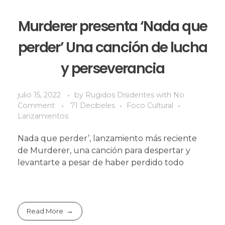
Murderer presenta ‘Nada que
perder’ Una canción de lucha
y perseverancia
julio 15, 2022
by
Rugidos Disidentes
with
No
Comment
71 Decibeles
Foco Cultural
Lanzamientos
Nada que perder’, lanzamiento más reciente
de Murderer, una canción para despertar y
levantarte a pesar de haber perdido todo
Read More