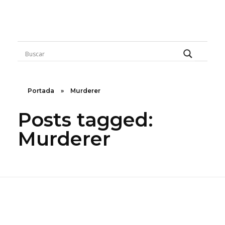
Rugidos Disidentes
Bogotá - Colombia | ISSN 2619-5569
Portada
»
Murderer
Posts tagged:
Murderer