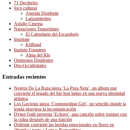
71 Decibeles
foco cultural
Agenda Disidente
Lanzamientos
Asfalto Cinema
Narraciones Transeúntes
El Calendario del Escarabajo
Inspírate
KitBand
Instinto Forastero
Alma del Río
Opiniones Disidentes
Des-Occidentales
Entradas recientes
Negros De La Raza lanza ‘La Pura Neta’, un álbum que
convierte el legado del hip hop latino en una nueva identidad
artística
Los Gaviotas lanza ‘Cosmopolitan Girl’, un sencillo donde la
ironía atraviesa la incomunicación
Dying Oath presenta ‘Echoes’, una canción sobre romper con
la culpa después de una traición
Doliente convierte las heridas emocionales en flores en
‘Heridas’ junto a Luto y Romanthica