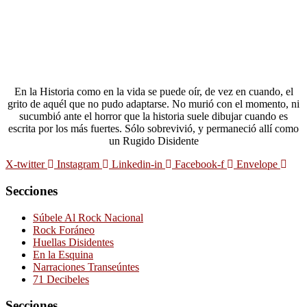
En la Historia como en la vida se puede oír, de vez en cuando, el
grito de aquél que no pudo adaptarse. No murió con el momento, ni
sucumbió ante el horror que la historia suele dibujar cuando es
escrita por los más fuertes. Sólo sobrevivió, y permaneció allí como
un Rugido Disidente
X-twitter
Instagram
Linkedin-in
Facebook-f
Envelope
Secciones
Súbele Al Rock Nacional
Rock Foráneo
Huellas Disidentes
En la Esquina
Narraciones Transeúntes
71 Decibeles
Secciones