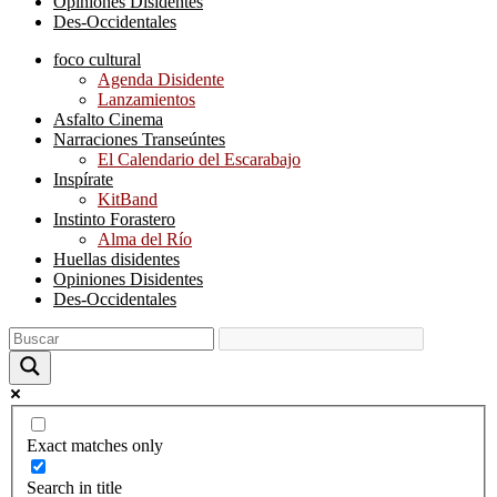
Opiniones Disidentes
Des-Occidentales
foco cultural
Agenda Disidente
Lanzamientos
Asfalto Cinema
Narraciones Transeúntes
El Calendario del Escarabajo
Inspírate
KitBand
Instinto Forastero
Alma del Río
Huellas disidentes
Opiniones Disidentes
Des-Occidentales
Exact matches only
Search in title