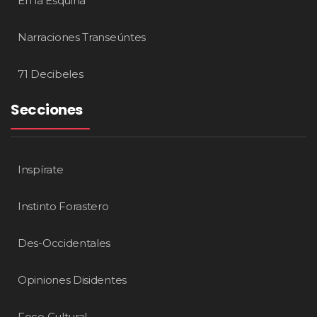
En la Esquina
Narraciones Transeúntes
71 Decibeles
Secciones
Inspírate
Instinto Forastero
Des-Occidentales
Opiniones Disidentes
Foco Cultural