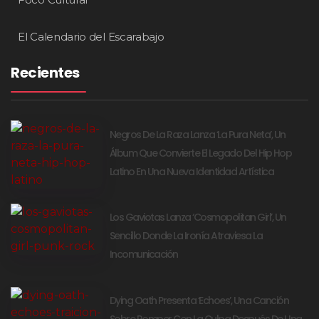
El Calendario del Escarabajo
Recientes
Negros De La Raza Lanza ‘La Pura Neta’, Un
Álbum Que Convierte El Legado Del Hip Hop
Latino En Una Nueva Identidad Artística
Los Gaviotas Lanza ‘Cosmopolitan Girl’, Un
Sencillo Donde La Ironía Atraviesa La
Incomunicación
Dying Oath Presenta ‘Echoes’, Una Canción
Sobre Romper Con La Culpa Después De Una