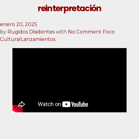
reinterpretación
enero 20, 2025
by
Rugidos Disidentes
with
No Comment
Foco
Cultural
Lanzamientos