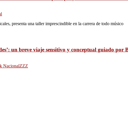
al
ales, presenta una taller imprescindible en la carrera de todo músico
des’: un breve viaje sensitivo y conceptual guiado p
k Nacional
ZZZ