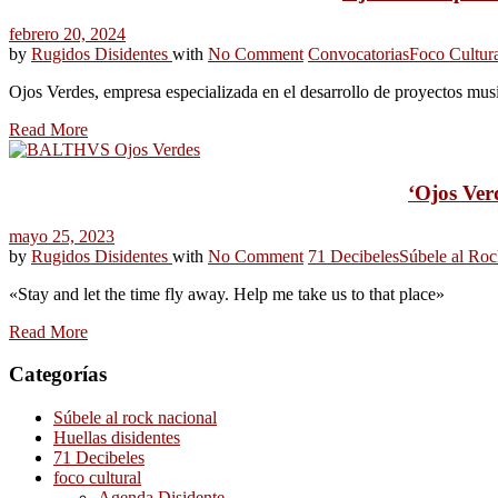
febrero 20, 2024
by
Rugidos Disidentes
with
No Comment
Convocatorias
Foco Cultur
Ojos Verdes, empresa especializada en el desarrollo de proyectos music
Read More
‘Ojos Ver
mayo 25, 2023
by
Rugidos Disidentes
with
No Comment
71 Decibeles
Súbele al Roc
«Stay and let the time fly away. Help me take us to that place»
Read More
Categorías
Súbele al rock nacional
Huellas disidentes
71 Decibeles
foco cultural
Agenda Disidente