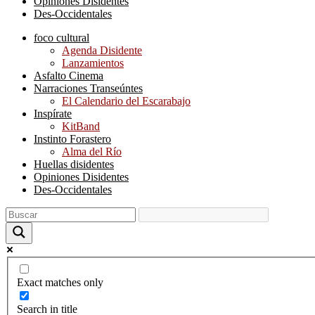
Opiniones Disidentes
Des-Occidentales
foco cultural
Agenda Disidente
Lanzamientos
Asfalto Cinema
Narraciones Transeúntes
El Calendario del Escarabajo
Inspírate
KitBand
Instinto Forastero
Alma del Río
Huellas disidentes
Opiniones Disidentes
Des-Occidentales
Exact matches only
Search in title