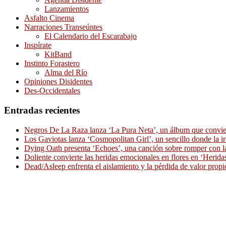
Lanzamientos
Asfalto Cinema
Narraciones Transeúntes
El Calendario del Escarabajo
Inspírate
KitBand
Instinto Forastero
Alma del Río
Opiniones Disidentes
Des-Occidentales
Entradas recientes
Negros De La Raza lanza ‘La Pura Neta’, un álbum que convierte
Los Gaviotas lanza ‘Cosmopolitan Girl’, un sencillo donde la i
Dying Oath presenta ‘Echoes’, una canción sobre romper con la
Doliente convierte las heridas emocionales en flores en ‘Herid
Dead/Asleep enfrenta el aislamiento y la pérdida de valor propi