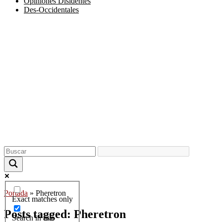
Opiniones Disidentes
Des-Occidentales
Portada
»
Pheretron
Exact matches only
Posts tagged: Pheretron
Search in title