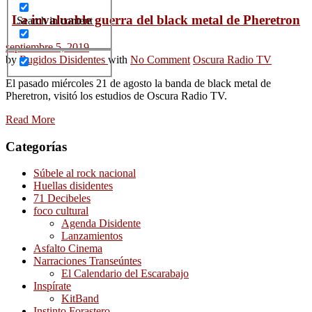
La invaluable guerra del black metal de Pheretron
Search in content
septiembre 5, 2019
by
Rugidos Disidentes
with
No Comment
Oscura Radio TV
El pasado miércoles 21 de agosto la banda de black metal de
Pheretron, visitó los estudios de Oscura Radio TV.
Read More
Categorías
Súbele al rock nacional
Huellas disidentes
71 Decibeles
foco cultural
Agenda Disidente
Lanzamientos
Asfalto Cinema
Narraciones Transeúntes
El Calendario del Escarabajo
Inspírate
KitBand
Instinto Forastero