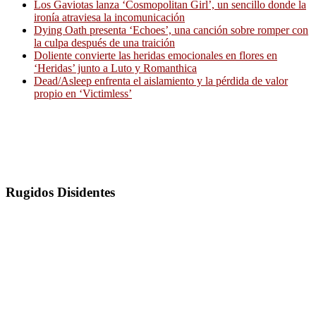
Los Gaviotas lanza ‘Cosmopolitan Girl’, un sencillo donde la
ironía atraviesa la incomunicación
Dying Oath presenta ‘Echoes’, una canción sobre romper con
la culpa después de una traición
Doliente convierte las heridas emocionales en flores en
‘Heridas’ junto a Luto y Romanthica
Dead/Asleep enfrenta el aislamiento y la pérdida de valor
propio en ‘Victimless’
Rugidos Disidentes