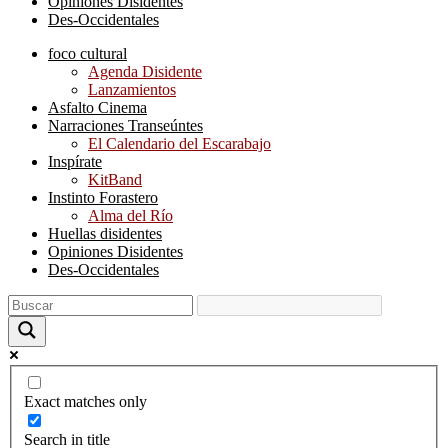
Opiniones Disidentes
Des-Occidentales
foco cultural
Agenda Disidente
Lanzamientos
Asfalto Cinema
Narraciones Transeúntes
El Calendario del Escarabajo
Inspírate
KitBand
Instinto Forastero
Alma del Río
Huellas disidentes
Opiniones Disidentes
Des-Occidentales
Exact matches only
Search in title