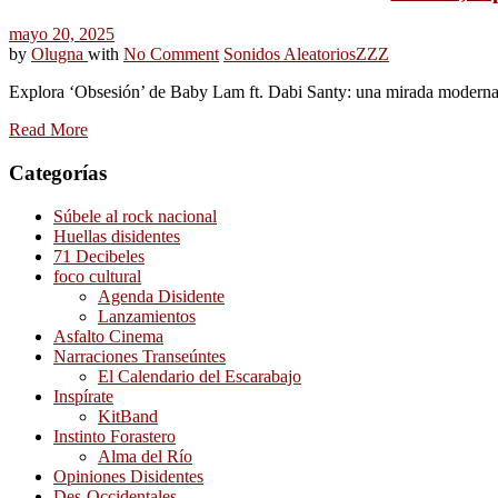
mayo 20, 2025
by
Olugna
with
No Comment
Sonidos Aleatorios
ZZZ
Explora ‘Obsesión’ de Baby Lam ft. Dabi Santy: una mirada moderna al
Read More
Categorías
Súbele al rock nacional
Huellas disidentes
71 Decibeles
foco cultural
Agenda Disidente
Lanzamientos
Asfalto Cinema
Narraciones Transeúntes
El Calendario del Escarabajo
Inspírate
KitBand
Instinto Forastero
Alma del Río
Opiniones Disidentes
Des-Occidentales