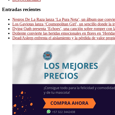
Entradas recientes
Negros De La Raza lanza ‘La Pura Neta’, un álbum que convierte
Los Gaviotas lanza ‘Cosmopolitan Girl’, un sencillo donde la i
Dying Oath presenta ‘Echoes’, una canción sobre romper con la
Doliente convierte las heridas emocionales en flores en ‘Herid
Dead/Asleep enfrenta el aislamiento y la pérdida de valor propi