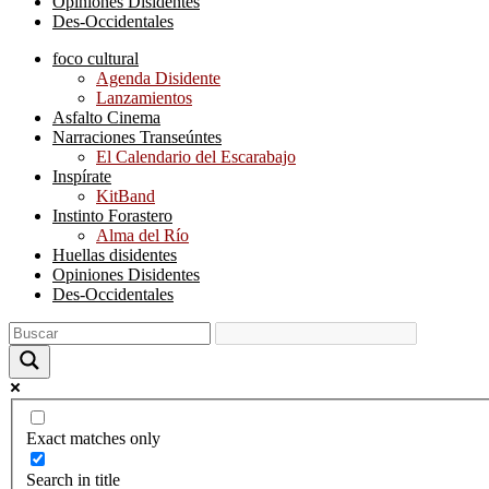
Opiniones Disidentes
Des-Occidentales
foco cultural
Agenda Disidente
Lanzamientos
Asfalto Cinema
Narraciones Transeúntes
El Calendario del Escarabajo
Inspírate
KitBand
Instinto Forastero
Alma del Río
Huellas disidentes
Opiniones Disidentes
Des-Occidentales
Exact matches only
Search in title