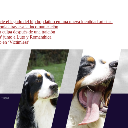
 el legado del hip hop latino en una nueva identidad artística
ronía atraviesa la incomunicación
 culpa después de una traición
as’ junto a Luto y Romanthica
o en ‘Victimless’