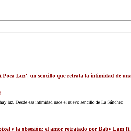
 Poca Luz’, un sencillo que retrata la intimidad de un
s
hay luz. Desde esa intimidad nace el nuevo sencillo de La Sánchez
 píxel y la obsesión: el amor retratado por Baby Lam ft