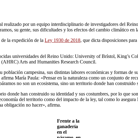
l realizado por un equipo interdisciplinario de investigadores del Rei
áramos, su gente, sus dificultades y los efectos del cambio climático en 
s de la expedición de la
Ley 1930 de 2018
, que dicta disposiciones para
nocidas universidades del Reino Unido: University of Brístol, King’s 
y (AHRC) Arts and Humanities Research Council.
 población campesina, sus distintas labores económicas y formas de su
lo afirma María Paula: «Pensar en la naturaleza como un conjunto de re
páramos no son un ecosistema, sino un territorio donde han construido 
orio donde han construido su identidad y sus costumbres, por lo que son
conomía del territorio como del impacto de la ley, tal como lo asegura N
a obligación no hacer», afirma.
Frente a la
ganadería
en el
páramo, en