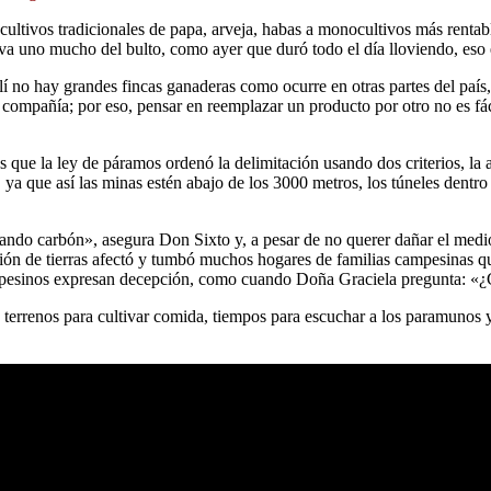
 cultivos tradicionales de papa, arveja, habas a monocultivos más ren
leva uno mucho del bulto, como ayer que duró todo el día lloviendo, eso 
lí no hay grandes fincas ganaderas como ocurre en otras partes del país,
compañía; por eso, pensar en reemplazar un producto por otro no es fác
s que la ley de páramos ordenó la delimitación usando dos criterios, la al
 ya que así las minas estén abajo de los 3000 metros, los túneles dent
cando carbón», asegura Don Sixto y, a pesar de no querer dañar el medio 
ción de tierras afectó y tumbó muchos hogares de familias campesinas 
ampesinos expresan decepción, como cuando Doña Graciela pregunta: «
 terrenos para cultivar comida, tiempos para escuchar a los paramunos 