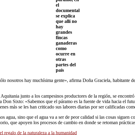
el
documental
se explica
que allí no
hay
grandes
fincas
ganaderas
como
ocurre en
otras
partes del
país
o nosotros hay muchísima gente», afirma Doña Graciela, habitante del 
Aquitania junto a los campesinos productores de la región, se encontró
a Don Sixto: «Sabemos que el páramo es la fuente de vida hacia el futu
enes más se les han criticado sus labores diarias por ser calificadas co
s agua, sino que el agua va a ser de peor calidad si las cosas siguen c
itorio, que apoyen los procesos de cambio en donde se retoman prácticas
l regalo de la naturaleza a la humanidad