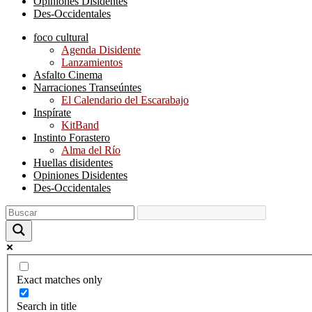
Opiniones Disidentes
Des-Occidentales
foco cultural
Agenda Disidente
Lanzamientos
Asfalto Cinema
Narraciones Transeúntes
El Calendario del Escarabajo
Inspírate
KitBand
Instinto Forastero
Alma del Río
Huellas disidentes
Opiniones Disidentes
Des-Occidentales
Exact matches only
Search in title