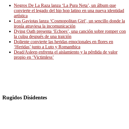
Negros De La Raza lanza ‘La Pura Neta’, un álbum que
convierte el legado del hip hop latino en una nueva identidad
artística
Los Gaviotas lanza ‘Cosmopolitan Girl’, un sencillo donde la
ironía atraviesa la incomunicación
Dying Oath presenta ‘Echoes’, una canción sobre romper con
la culpa después de una traición
Doliente convierte las heridas emocionales en flores en
‘Heridas’ junto a Luto y Romanthica
Dead/Asleep enfrenta el aislamiento y la pérdida de valor
propio en ‘Victimless’
Rugidos Disidentes