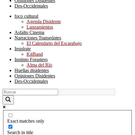
Opiniones Disidentes
Des-Occidentales
foco cultural
Agenda Disidente
Lanzamientos
Asfalto Cinema
Narraciones Transeúntes
El Calendario del Escarabajo
Inspírate
KitBand
Instinto Forastero
Alma del Río
Huellas disidentes
Opiniones Disidentes
Des-Occidentales
Exact matches only
Search in title