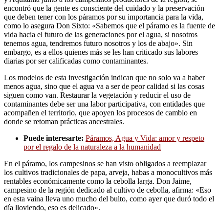
encontró que la gente es consciente del cuidado y la preservación
que deben tener con los páramos por su importancia para la vida,
como lo asegura Don Sixto: «Sabemos que el páramo es la fuente de
vida hacia el futuro de las generaciones por el agua, si nosotros
tenemos agua, tendremos futuro nosotros y los de abajo». Sin
embargo, es a ellos quienes más se les han criticado sus labores
diarias por ser calificadas como contaminantes.
Los modelos de esta investigación indican que no solo va a haber
menos agua, sino que el agua va a ser de peor calidad si las cosas
siguen como van. Restaurar la vegetación y reducir el uso de
contaminantes debe ser una labor participativa, con entidades que
acompañen el territorio, que apoyen los procesos de cambio en
donde se retoman prácticas ancestrales.
Puede interesarte:
Páramos, Agua y Vida: amor y respeto
por el regalo de la naturaleza a la humanidad
En el páramo, los campesinos se han visto obligados a reemplazar
los cultivos tradicionales de papa, arveja, habas a monocultivos más
rentables económicamente como la cebolla larga. Don Jaime,
campesino de la región dedicado al cultivo de cebolla, afirma: «Eso
en esta vaina lleva uno mucho del bulto, como ayer que duró todo el
día lloviendo, eso es delicado».