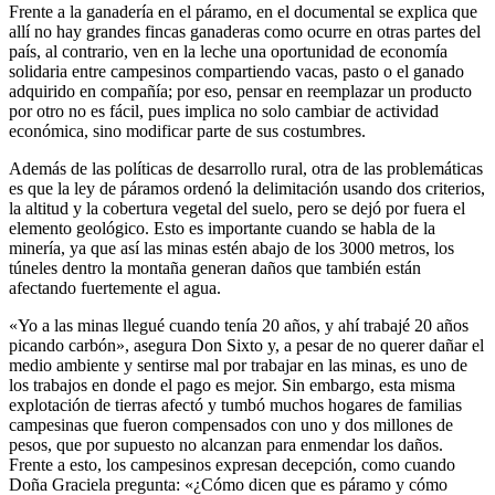
Frente a la ganadería en el páramo, en el documental se explica que
allí no hay grandes fincas ganaderas como ocurre en otras partes del
país, al contrario, ven en la leche una oportunidad de economía
solidaria entre campesinos compartiendo vacas, pasto o el ganado
adquirido en compañía; por eso, pensar en reemplazar un producto
por otro no es fácil, pues implica no solo cambiar de actividad
económica, sino modificar parte de sus costumbres.
Además de las políticas de desarrollo rural, otra de las problemáticas
es que la ley de páramos ordenó la delimitación usando dos criterios,
la altitud y la cobertura vegetal del suelo, pero se dejó por fuera el
elemento geológico. Esto es importante cuando se habla de la
minería, ya que así las minas estén abajo de los 3000 metros, los
túneles dentro la montaña generan daños que también están
afectando fuertemente el agua.
«Yo a las minas llegué cuando tenía 20 años, y ahí trabajé 20 años
picando carbón», asegura Don Sixto y, a pesar de no querer dañar el
medio ambiente y sentirse mal por trabajar en las minas, es uno de
los trabajos en donde el pago es mejor. Sin embargo, esta misma
explotación de tierras afectó y tumbó muchos hogares de familias
campesinas que fueron compensados con uno y dos millones de
pesos, que por supuesto no alcanzan para enmendar los daños.
Frente a esto, los campesinos expresan decepción, como cuando
Doña Graciela pregunta: «¿Cómo dicen que es páramo y cómo