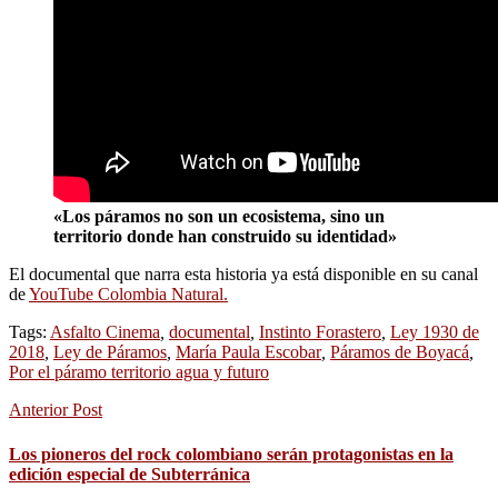
«Los páramos no son un ecosistema, sino un
territorio donde han construido su identidad»
El documental que narra esta historia ya está disponible en su canal
de
YouTube Colombia Natural.
Tags:
Asfalto Cinema
,
documental
,
Instinto Forastero
,
Ley 1930 de
2018
,
Ley de Páramos
,
María Paula Escobar
,
Páramos de Boyacá
,
Por el páramo territorio agua y futuro
Anterior Post
Los pioneros del rock colombiano serán protagonistas en la
edición especial de Subterránica