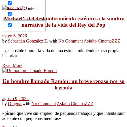
Search in content
‘Michael’: del deslumbramiento escénico a la sombra
narrativa de la vida del Rey del Pop
mayo 6, 2026
by
Sebastián González Z.
with
No Comment
Asfalto Cinema
ZZZ
«¿es posible honrar la vida de una estrella mintiéndole a su propia
historia»
Read More
Un hombre llamado Ramón: un breve repaso por su
leyenda
agosto 9, 2025
by
Olugna
with
No Comment
Asfalto Cinema
ZZZ
«pícaro que vive sin empleo, de pequeños trabajos y que intenta salir
adelante con pequeñas mentiras»