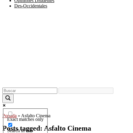
Opiniones Disidentes
Des-Occidentales
Portada
»
Asfalto Cinema
Exact matches only
Posts tagged: Asfalto Cinema
Search in title