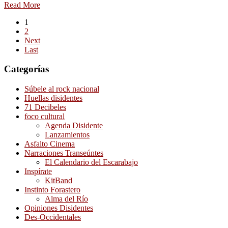
Read More
1
2
Next
Last
Categorías
Súbele al rock nacional
Huellas disidentes
71 Decibeles
foco cultural
Agenda Disidente
Lanzamientos
Asfalto Cinema
Narraciones Transeúntes
El Calendario del Escarabajo
Inspírate
KitBand
Instinto Forastero
Alma del Río
Opiniones Disidentes
Des-Occidentales