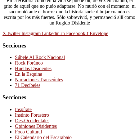
En la Historia como en la vida se puede oír, de vez en cuando, el
grito de aquél que no pudo adaptarse. No murió con el momento, ni
sucumbió ante el horror que la historia suele dibujar cuando es
escrita por los más fuertes. Sólo sobrevivió, y permaneció allí como
un Rugido Disidente
X-twitter
Instagram
Linkedin-in
Facebook-f
Envelope
Secciones
Súbele Al Rock Nacional
Rock Foráneo
Huellas Disidentes
En la Esquina
Narraciones Transeúntes
71 Decibeles
Secciones
Inspírate
Instinto Forastero
Des-Occidentales
Opiniones Disidentes
Foco Cultural
El Calendario del Escarabajo