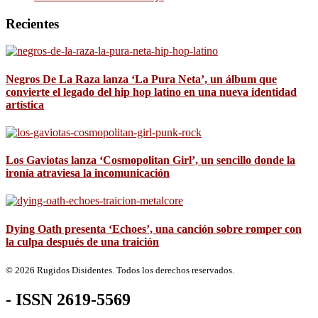
Recientes
Negros De La Raza lanza ‘La Pura Neta’, un álbum que
convierte el legado del hip hop latino en una nueva identidad
artística
Los Gaviotas lanza ‘Cosmopolitan Girl’, un sencillo donde la
ironía atraviesa la incomunicación
Dying Oath presenta ‘Echoes’, una canción sobre romper con
la culpa después de una traición
© 2026 Rugidos Disidentes. Todos los derechos reservados.
- ISSN 2619-5569