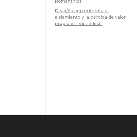
Romanthica
Dead/Asleep enfrenta el
aislamiento y la pérdida de valor
propio en ‘Victimless’