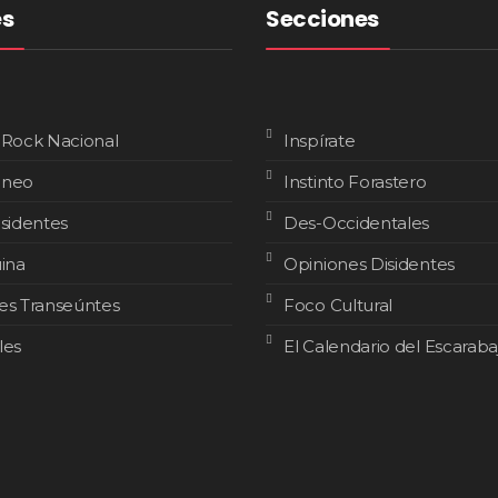
es
Secciones
 Rock Nacional
Inspírate
áneo
Instinto Forastero
isidentes
Des-Occidentales
uina
Opiniones Disidentes
es Transeúntes
Foco Cultural
les
El Calendario del Escaraba