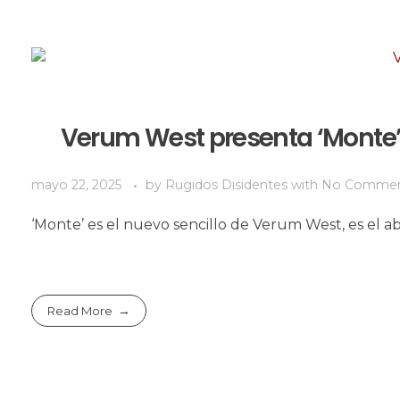
Verum West presenta ‘Monte’:
mayo 22, 2025
by
Rugidos Disidentes
with
No Comme
‘Monte’ es el nuevo sencillo de Verum West, es el
Read More