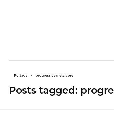
Inicio
Rugidos Disidentes
Bogotá - Colombia | ISSN 2619-5569
Portada
»
progressive metalcore
Posts tagged: progre