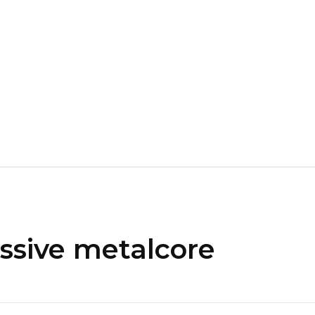
Súbele Al Rock Nacional
Huellas Disidentes
7
ssive metalcore