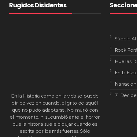
Rugidos Disidentes
Seccion
Súbele Al
Rock For
Huellas D
En la Esq
Narracion
71 Decibe
En la Historia como en la vida se puede
oír, de vez en cuando, el grito de aquél
que no pudo adaptarse. No murió con
el momento, ni sucumbió ante el horror
que la historia suele dibujar cuando es
escrita por los más fuertes. Sólo