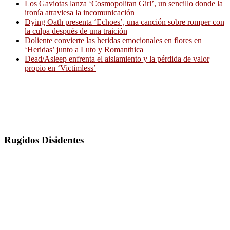
Los Gaviotas lanza ‘Cosmopolitan Girl’, un sencillo donde la
ironía atraviesa la incomunicación
Dying Oath presenta ‘Echoes’, una canción sobre romper con
la culpa después de una traición
Doliente convierte las heridas emocionales en flores en
‘Heridas’ junto a Luto y Romanthica
Dead/Asleep enfrenta el aislamiento y la pérdida de valor
propio en ‘Victimless’
Rugidos Disidentes