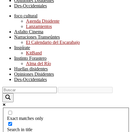
Opiniones Disidentes
Des-Occidentales
foco cultural
Agenda Disidente
Lanzamientos
Asfalto Cinema
Narraciones Transeúntes
El Calendario del Escarabajo
Inspírate
KitBand
Instinto Forastero
Alma del Río
Huellas disidentes
Opiniones Disidentes
Des-Occidentales
Exact matches only
Search in title