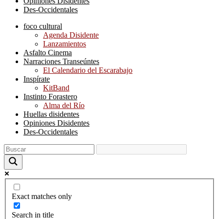
Opiniones Disidentes
Des-Occidentales
foco cultural
Agenda Disidente
Lanzamientos
Asfalto Cinema
Narraciones Transeúntes
El Calendario del Escarabajo
Inspírate
KitBand
Instinto Forastero
Alma del Río
Huellas disidentes
Opiniones Disidentes
Des-Occidentales
Exact matches only
Search in title