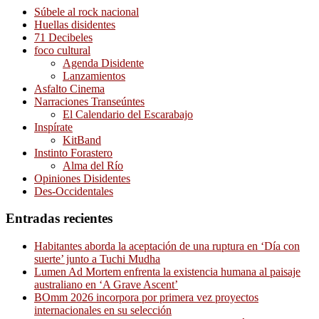
Súbele al rock nacional
Huellas disidentes
71 Decibeles
foco cultural
Agenda Disidente
Lanzamientos
Asfalto Cinema
Narraciones Transeúntes
El Calendario del Escarabajo
Inspírate
KitBand
Instinto Forastero
Alma del Río
Opiniones Disidentes
Des-Occidentales
Entradas recientes
Habitantes aborda la aceptación de una ruptura en ‘Día con
suerte’ junto a Tuchi Mudha
Lumen Ad Mortem enfrenta la existencia humana al paisaje
australiano en ‘A Grave Ascent’
BOmm 2026 incorpora por primera vez proyectos
internacionales en su selección