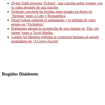
Dying Oath presenta ‘Echoes’, una canción sobre romper con
la culpa después de una traición
Doliente convierte las heridas emocionales en flores en
‘Heridas’ junto a Luto y Romanthica
Dead/Asleep enfrenta el aislamiento y la pérdida de valor
propio en ‘Victimless’
Habitantes aborda la aceptación de una ruptura en ‘Día con
suerte’ junto a Tuchi Mudha
Lumen Ad Mortem enfrenta la existencia humana al paisaje
australiano en ‘A Grave Ascent’
Rugidos Disidentes