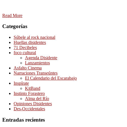
Read More
Categorías
Súbele al rock nacional
Huellas disidentes
71 Decibeles
foco cultural
Agenda Disidente
Lanzamientos
Asfalto Cinema
Narraciones Transeúntes
El Calendario del Escarabajo
Inspírate
KitBand
Instinto Forastero
Alma del Río
Opiniones Disidentes
Des-Occidentales
Entradas recientes