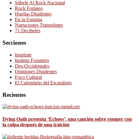
Súbele Al Rock Nacional
Rock Foráneo
Huellas Disidentes
En la Esquina
Narraciones Transeúntes
71 Decibeles
Secciones
Inspírate
Instinto Forastero
Des-Occidentales
Opiniones Disidentes
Foco Cultural
El Calendario del Escarabajo
Recientes
Dying Oath presenta ‘Echoes’, una canción sobre romper con
la culpa después de una traición