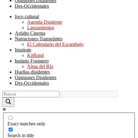
Opiniones Disidentes
Des-Occidentales
foco cultural
Agenda Disidente
Lanzamientos
Asfalto Cinema
Narraciones Transeúntes
El Calendario del Escarabajo
Inspírate
KitBand
Instinto Forastero
Alma del Río
Huellas disidentes
Opiniones Disidentes
Des-Occidentales
Exact matches only
Search in title