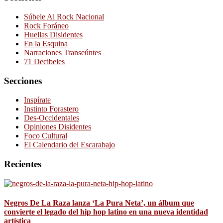
Súbele Al Rock Nacional
Rock Foráneo
Huellas Disidentes
En la Esquina
Narraciones Transeúntes
71 Decibeles
Secciones
Inspírate
Instinto Forastero
Des-Occidentales
Opiniones Disidentes
Foco Cultural
El Calendario del Escarabajo
Recientes
Negros De La Raza lanza ‘La Pura Neta’, un álbum que
convierte el legado del hip hop latino en una nueva identidad
artística