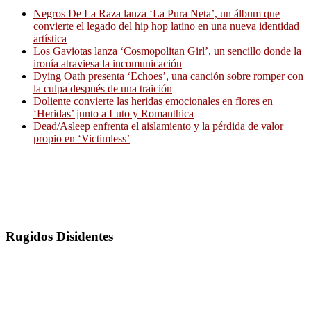
Negros De La Raza lanza ‘La Pura Neta’, un álbum que
convierte el legado del hip hop latino en una nueva identidad
artística
Los Gaviotas lanza ‘Cosmopolitan Girl’, un sencillo donde la
ironía atraviesa la incomunicación
Dying Oath presenta ‘Echoes’, una canción sobre romper con
la culpa después de una traición
Doliente convierte las heridas emocionales en flores en
‘Heridas’ junto a Luto y Romanthica
Dead/Asleep enfrenta el aislamiento y la pérdida de valor
propio en ‘Victimless’
Rugidos Disidentes