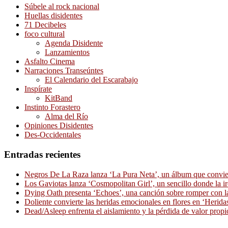
Súbele al rock nacional
Huellas disidentes
71 Decibeles
foco cultural
Agenda Disidente
Lanzamientos
Asfalto Cinema
Narraciones Transeúntes
El Calendario del Escarabajo
Inspírate
KitBand
Instinto Forastero
Alma del Río
Opiniones Disidentes
Des-Occidentales
Entradas recientes
Negros De La Raza lanza ‘La Pura Neta’, un álbum que convierte
Los Gaviotas lanza ‘Cosmopolitan Girl’, un sencillo donde la i
Dying Oath presenta ‘Echoes’, una canción sobre romper con la
Doliente convierte las heridas emocionales en flores en ‘Herid
Dead/Asleep enfrenta el aislamiento y la pérdida de valor propi