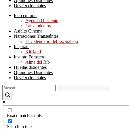
Opiniones Disidentes
Des-Occidentales
foco cultural
Agenda Disidente
Lanzamientos
Asfalto Cinema
Narraciones Transeúntes
El Calendario del Escarabajo
Inspírate
KitBand
Instinto Forastero
Alma del Río
Huellas disidentes
Opiniones Disidentes
Des-Occidentales
Exact matches only
Search in title