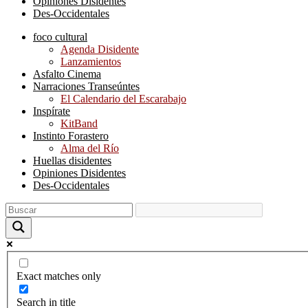
Opiniones Disidentes
Des-Occidentales
foco cultural
Agenda Disidente
Lanzamientos
Asfalto Cinema
Narraciones Transeúntes
El Calendario del Escarabajo
Inspírate
KitBand
Instinto Forastero
Alma del Río
Huellas disidentes
Opiniones Disidentes
Des-Occidentales
Exact matches only
Search in title