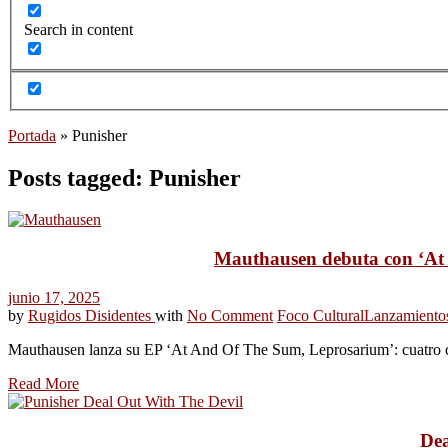
Search in content
Portada
»
Punisher
Posts tagged: Punisher
Mauthausen debuta con ‘At 
junio 17, 2025
by
Rugidos Disidentes
with
No Comment
Foco Cultural
Lanzamiento
Mauthausen lanza su EP ‘At And Of The Sum, Leprosarium’: cuatro ca
Read More
Dea