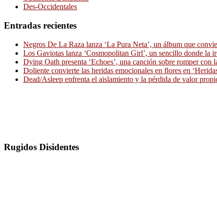
Des-Occidentales
Entradas recientes
Negros De La Raza lanza ‘La Pura Neta’, un álbum que convierte
Los Gaviotas lanza ‘Cosmopolitan Girl’, un sencillo donde la i
Dying Oath presenta ‘Echoes’, una canción sobre romper con la
Doliente convierte las heridas emocionales en flores en ‘Herid
Dead/Asleep enfrenta el aislamiento y la pérdida de valor propi
Rugidos Disidentes