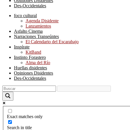
Opiniones Disidentes
Des-Occidentales
foco cultural
Agenda Disidente
Lanzamientos
Asfalto Cinema
Narraciones Transeúntes
El Calendario del Escarabajo
Inspírate
KitBand
Instinto Forastero
Alma del Río
Huellas disidentes
Opiniones Disidentes
Des-Occidentales
Exact matches only
Search in title