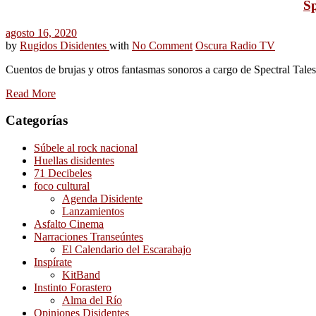
Sp
agosto 16, 2020
by
Rugidos Disidentes
with
No Comment
Oscura Radio TV
Cuentos de brujas y otros fantasmas sonoros a cargo de Spectral Tale
Read More
Categorías
Súbele al rock nacional
Huellas disidentes
71 Decibeles
foco cultural
Agenda Disidente
Lanzamientos
Asfalto Cinema
Narraciones Transeúntes
El Calendario del Escarabajo
Inspírate
KitBand
Instinto Forastero
Alma del Río
Opiniones Disidentes