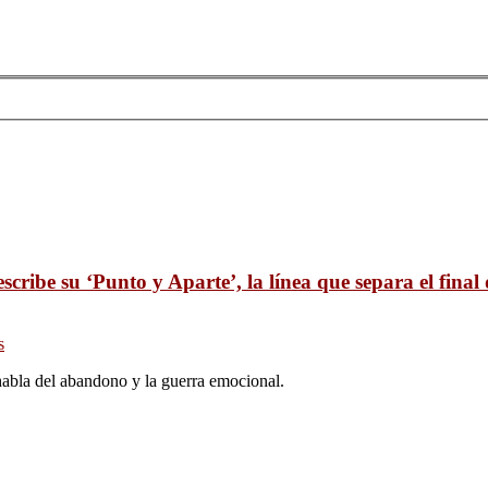
cribe su ‘Punto y Aparte’, la línea que separa el final
s
habla del abandono y la guerra emocional.