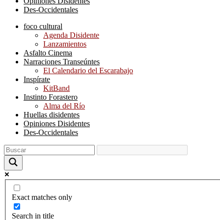
Opiniones Disidentes
Des-Occidentales
foco cultural
Agenda Disidente
Lanzamientos
Asfalto Cinema
Narraciones Transeúntes
El Calendario del Escarabajo
Inspírate
KitBand
Instinto Forastero
Alma del Río
Huellas disidentes
Opiniones Disidentes
Des-Occidentales
Exact matches only
Search in title