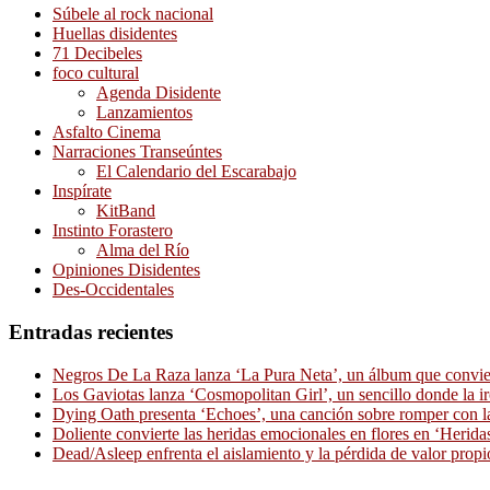
Súbele al rock nacional
Huellas disidentes
71 Decibeles
foco cultural
Agenda Disidente
Lanzamientos
Asfalto Cinema
Narraciones Transeúntes
El Calendario del Escarabajo
Inspírate
KitBand
Instinto Forastero
Alma del Río
Opiniones Disidentes
Des-Occidentales
Entradas recientes
Negros De La Raza lanza ‘La Pura Neta’, un álbum que convierte
Los Gaviotas lanza ‘Cosmopolitan Girl’, un sencillo donde la i
Dying Oath presenta ‘Echoes’, una canción sobre romper con la
Doliente convierte las heridas emocionales en flores en ‘Herid
Dead/Asleep enfrenta el aislamiento y la pérdida de valor propi