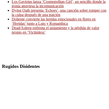
Los Gaviotas lanza ‘Cosmopolitan Girl’, un sencillo donde la
ironía atraviesa la incomunicación
Dying Oath presenta ‘Echoes’, una canción sobre romper con
la culpa después de una traición
Doliente convierte las heridas emocionales en flores en
‘Heridas’ junto a Luto y Romanthica
Dead/Asleep enfrenta el aislamiento y la pérdida de valor
propio en ‘Victimless’
Rugidos Disidentes