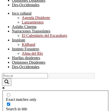
Opiniones Disidentes
Des-Occidentales
foco cultural
Agenda Disidente
Lanzamientos
Asfalto Cinema
Narraciones Transeúntes
El Calendario del Escarabajo
Inspírate
KitBand
Instinto Forastero
Alma del Río
Huellas disidentes
Opiniones Disidentes
Des-Occidentales
Exact matches only
Search in title