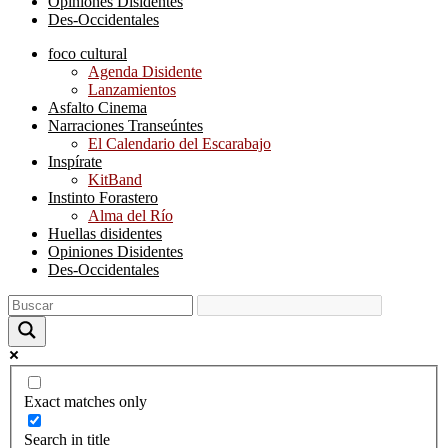
Opiniones Disidentes
Des-Occidentales
foco cultural
Agenda Disidente
Lanzamientos
Asfalto Cinema
Narraciones Transeúntes
El Calendario del Escarabajo
Inspírate
KitBand
Instinto Forastero
Alma del Río
Huellas disidentes
Opiniones Disidentes
Des-Occidentales
Exact matches only
Search in title