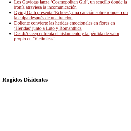
Los Gaviotas lanza ‘Cosmopolitan Girl’, un sencillo donde la
ironía atraviesa la incomunicación
Dying Oath presenta ‘Echoes’, una canción sobre romper con
la culpa después de una traición
Doliente convierte las heridas emocionales en flores en
‘Heridas’ junto a Luto y Romanthica
Dead/Asleep enfrenta el aislamiento y la pérdida de valor
propio en ‘Victimless’
Rugidos Disidentes