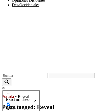
Opiniones Disidentes
Des-Occidentales
Portada
»
Reveal
Exact matches only
Posts tagged: Reveal
Search in title