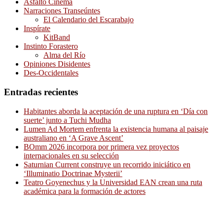
Asfalto Cinema
Narraciones Transeúntes
El Calendario del Escarabajo
Inspírate
KitBand
Instinto Forastero
Alma del Río
Opiniones Disidentes
Des-Occidentales
Entradas recientes
Habitantes aborda la aceptación de una ruptura en ‘Día con
suerte’ junto a Tuchi Mudha
Lumen Ad Mortem enfrenta la existencia humana al paisaje
australiano en ‘A Grave Ascent’
BOmm 2026 incorpora por primera vez proyectos
internacionales en su selección
Saturnian Current construye un recorrido iniciático en
‘Illuminatio Doctrinae Mysterii’
Teatro Goyenechus y la Universidad EAN crean una ruta
académica para la formación de actores