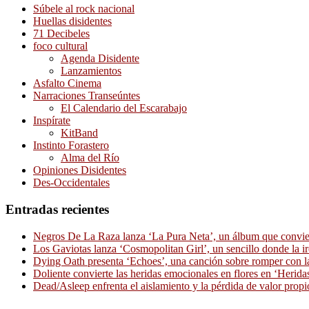
Súbele al rock nacional
Huellas disidentes
71 Decibeles
foco cultural
Agenda Disidente
Lanzamientos
Asfalto Cinema
Narraciones Transeúntes
El Calendario del Escarabajo
Inspírate
KitBand
Instinto Forastero
Alma del Río
Opiniones Disidentes
Des-Occidentales
Entradas recientes
Negros De La Raza lanza ‘La Pura Neta’, un álbum que convierte
Los Gaviotas lanza ‘Cosmopolitan Girl’, un sencillo donde la i
Dying Oath presenta ‘Echoes’, una canción sobre romper con la
Doliente convierte las heridas emocionales en flores en ‘Herid
Dead/Asleep enfrenta el aislamiento y la pérdida de valor propi