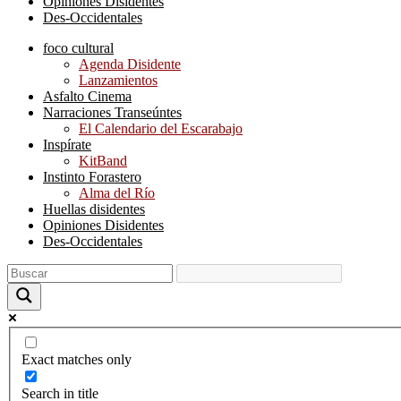
Opiniones Disidentes
Des-Occidentales
foco cultural
Agenda Disidente
Lanzamientos
Asfalto Cinema
Narraciones Transeúntes
El Calendario del Escarabajo
Inspírate
KitBand
Instinto Forastero
Alma del Río
Huellas disidentes
Opiniones Disidentes
Des-Occidentales
Exact matches only
Search in title