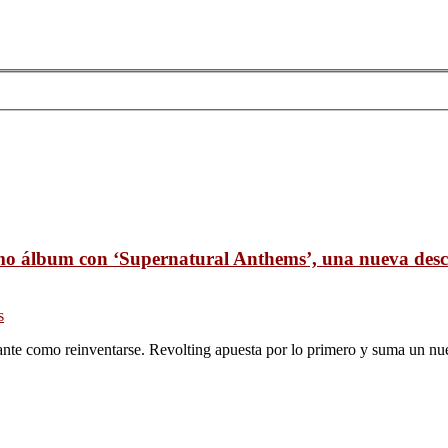
imo álbum con ‘Supernatural Anthems’, una nueva desc
s
nte como reinventarse. Revolting apuesta por lo primero y suma un nuev