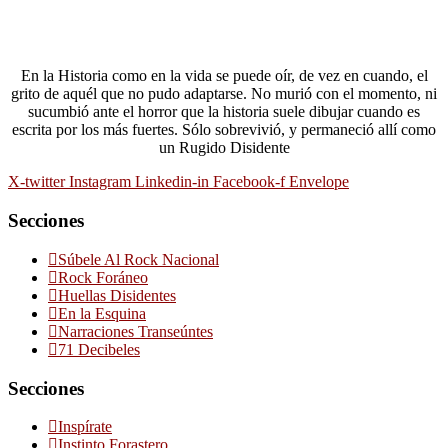
En la Historia como en la vida se puede oír, de vez en cuando, el
grito de aquél que no pudo adaptarse. No murió con el momento, ni
sucumbió ante el horror que la historia suele dibujar cuando es
escrita por los más fuertes. Sólo sobrevivió, y permaneció allí como
un Rugido Disidente
X-twitter
Instagram
Linkedin-in
Facebook-f
Envelope
Secciones
Súbele Al Rock Nacional
Rock Foráneo
Huellas Disidentes
En la Esquina
Narraciones Transeúntes
71 Decibeles
Secciones
Inspírate
Instinto Forastero