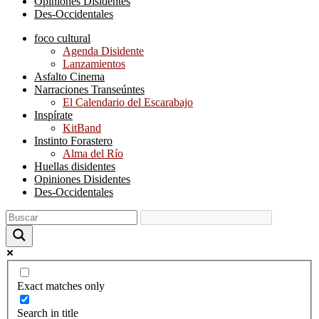
Opiniones Disidentes
Des-Occidentales
foco cultural
Agenda Disidente
Lanzamientos
Asfalto Cinema
Narraciones Transeúntes
El Calendario del Escarabajo
Inspírate
KitBand
Instinto Forastero
Alma del Río
Huellas disidentes
Opiniones Disidentes
Des-Occidentales
Exact matches only
Search in title