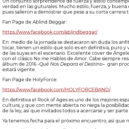
Un conjunto sorprendente de fuerza y estilo contempo
verdad en las guturales. Mucho estilo, fuerza, y buena
pues salieron a demostrar que pese a su corta carrera t
Fan Page de Ablind Beggar:
https://www.facebook.com/ablindbeggar/
En medio de la jornada se destacaron sin duda los anf
tocar, tienen un estilo que solo es en definitiva, pur
de las suyas en el escenario. Excelente cover de Ángel
con el clásico No me Hables de Amor. Cabe siempre resa
álbum de 2016
-Qué Nos Depara el Destino
– gran pro
estará vigente.
Fan Page de HolyForce:
https://www.facebook.com/HOLYFORCEBAND/
En definitiva el Rock of Ages es uno de los mejores es
cultura, y que con mente abierta no niega la posibilid
de la ley, así que invitados todos a acercarse y ser par
Ya tenemos fecha para el próximo encuentro, así que no