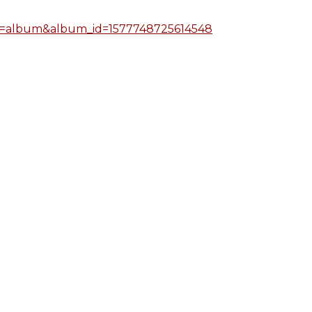
ab=album&album_id=1577748725614548