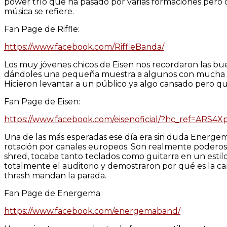
power trío que ha pasado por varias formaciones pero
música se refiere.
Fan Page de Riffle:
https://www.facebook.com/RiffleBanda/
Los muy jóvenes chicos de Eisen nos recordaron las bue
dándoles una pequeña muestra a algunos con mucha más e
Hicieron levantar a un público ya algo cansado pero 
Fan Page de Eisen:
https://www.facebook.com/eisenoficial/?hc_ref=ARS
Una de las más esperadas ese día era sin duda Energe
rotación por canales europeos. Son realmente poderosos
shred, tocaba tanto teclados como guitarra en un esti
totalmente el auditorio y demostraron por qué es la ca
thrash mandan la parada.
Fan Page de Energema:
https://www.facebook.com/energemaband/