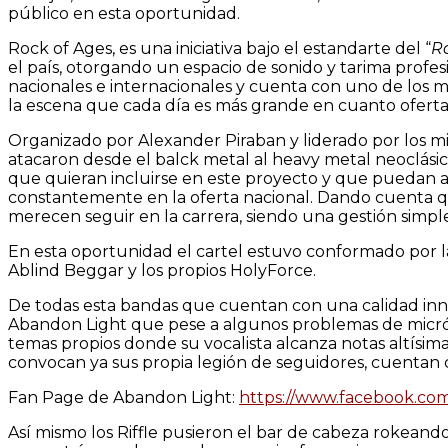
público en esta oportunidad.
Rock of Ages, es una iniciativa bajo el estandarte del “
R
el país, otorgando un espacio de sonido y tarima profesi
nacionales e internacionales y cuenta con uno de los mej
la escena que cada día es más grande en cuanto ofert
Organizado por Alexander Piraban y liderado por los m
atacaron desde el balck metal al heavy metal neoclásico
que quieran incluirse en este proyecto y que puedan a
constantemente en la oferta nacional. Dando cuenta que 
merecen seguir en la carrera, siendo una gestión simpl
En esta oportunidad el cartel estuvo conformado por la
Ablind Beggar y los propios HolyForce.
De todas esta bandas que cuentan con una calidad inneg
Abandon Light que pese a algunos problemas de micró
temas propios donde su vocalista alcanza notas altísim
convocan ya sus propia legión de seguidores, cuentan c
Fan Page de Abandon Light:
https://www.facebook.c
Así mismo los Riffle pusieron el bar de cabeza rokeand