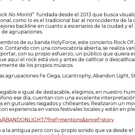
ock No Morirá
” fundada desde el 2013 que busca visuali
onal, como lo es el tradicional bar al noroccidente de la
ores backline en cuanto a escenarios de la ciudad y el pa
a de agrupaciones.
iembros de su banda HolyForce, este concierto Rock Of 
. Contando con una convocatoria abierta, se realiza varia
portar, con su propio esfuerzo, un público que quiera 
aquí el rock está vivo y antes de calificar o descalifica
emente de los propios músicos.
s agrupaciones Fe Ciega, Licantrophy, Abandon Light, St
able e igual de destacable, elegimos, en nuestro humild
fono ese día, cuentan con una excelente interpretació
as en guturales rasgados y chilleantes. Realizaron un mo
on experiencia en varios festivales locales y están en 
om/ABANDONLIGHT/?fref=mentions&pnref=story
o a la antigua pero con su propio sonido que va desde el