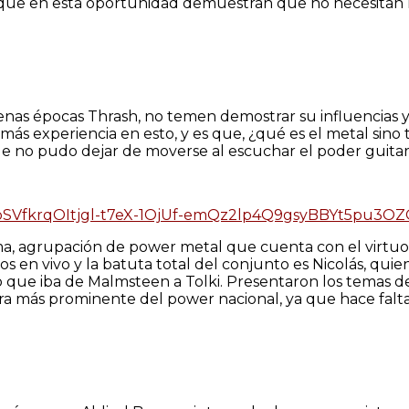
 que en esta oportunidad demuestran que no necesitan 
nas épocas Thrash, no temen demostrar su influencias y 
xperiencia en esto, y es que, ¿qué es el metal sino toc
que no pudo dejar de moverse al escuchar el poder gui
4XpSVfkrqOItjgl-t7eX-1OjUf-emQz2lp4Q9gsyBBYt5pu3OZ
ma, agrupación de power metal que cuenta con el virtu
 en vivo y la batuta total del conjunto es Nicolás, qui
lo que iba de Malmsteen a Tolki. Presentaron los temas 
ra más prominente del power nacional, ya que hace falta