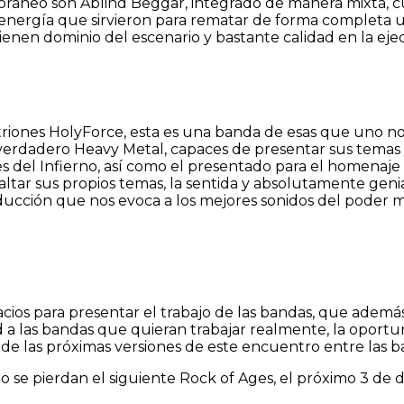
ráneo son Ablind Beggar, integrado de manera mixta, 
 energía que sirvieron para rematar de forma completa u
ienen dominio del escenario y bastante calidad en la eje
itriones HolyForce, esta es una banda de esas que uno n
o y verdadero Heavy Metal, capaces de presentar sus tema
es del Infierno, así como el presentado para el homenaje
ltar sus propios temas, la sentida y absolutamente geni
ducción que nos evoca a los mejores sonidos del poder 
pacios para presentar el trabajo de las bandas, que ade
ad a las bandas que quieran trabajar realmente, la oport
te de las próximas versiones de este encuentro entre las b
 se pierdan el siguiente Rock of Ages, el próximo 3 de 