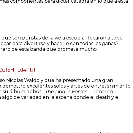
más componentes para dictar cátedra en lo que a esta
que son puristas de la vieja escuela. Tocaron a tope
ar para divertirse y hacerlo con todas las ganas?
tarrero de esta banda que promete mucho.
QzIEHFLd4PlJ1I
oso Nicolas Waldo y que ha presentado una gran
en demostró excelentes solos y artes de entretenimiento
de su álbum debut –
The Lion´s Forces-
. Llenaron
 algo de variedad en la escena donde el death y el