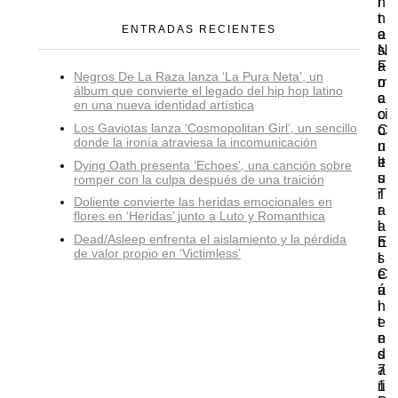
i
n
n
t
ENTRADAS RECIENTES
a
e
N
s
a
F
Negros De La Raza lanza ‘La Pura Neta’, un
rr
o
álbum que convierte el legado del hip hop latino
a
c
en una nueva identidad artística
ci
o
Los Gaviotas lanza ‘Cosmopolitan Girl’, un sencillo
o
C
donde la ironía atraviesa la incomunicación
n
u
e
lt
Dying Oath presenta ‘Echoes’, una canción sobre
s
u
romper con la culpa después de una traición
T
r
Doliente convierte las heridas emocionales en
r
a
flores en ‘Heridas’ junto a Luto y Romanthica
a
l
Dead/Asleep enfrenta el aislamiento y la pérdida
n
E
de valor propio en ‘Victimless’
s
l
e
C
ú
a
n
l
t
e
e
n
s
d
7
a
1
ri