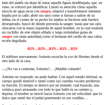
lado del andén sin dejar de mirar aquella figura desdibujada, que, en
vano, se esforzó por identificar. Llamó su atención cómo aquella
mezcla de agua sucia con
sangre
,
empezó a transformarse mientras
bajaba por la calle; abrió sus ojos como si fueran a salirse de su
órbita; en el centro de su pecho los latidos se hicieron más fuertes;
desesperado, buscó de dónde provenía la sangre, hasta que sus ojos
chocaron con la mano izquierda de aquel hombre, en la cual sostenía
un cuchillo: de este objeto afilado y largo resbalaban gotas de
sangre
con tanta autoridad
,
como si brotaran del cuello de una cabra
recién degollada.
RIN…RIN…RIN…RIN…RIN
El teléfono nuevamente; Antonio escucha la voz de Hermes desde el
otro lado de la casa.
—¿No vas a contestar, Antonio?… ¡Maldito cobarde!
Antonio no responde; no pudo hablar. Con aquel sonido infernal, su
cuerpo quedó inmóvil y sintió como sus cuerdas vocales perdieron
su función. El tiempo se detuvo por un instante; cual huracán, una
ventisca pasó arrasando con todo lo que halló en su camino y,
deprisa, el hombre se movió hacia Antonio con tal velocidad, que lo
único que sintió fue el puñal penetrando en sus costillas…