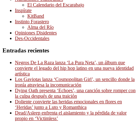
El Calendario del Escarabajo
Inspírate
KitBand
Instinto Forastero
Alma del Río
Opiniones Disidentes
Des-Occidentales
Entradas recientes
Negros De La Raza lanza ‘La Pura Neta’, un álbum que
convierte el legado del hip hop latino en una nueva identidad
artística
Los Gaviotas lanza ‘Cosmopolitan Girl’, un sencillo donde la
ironía atraviesa la incomunicación
Dying Oath presenta ‘Echoes’, una canción sobre romper con
la culpa después de una traición
Doliente convierte las heridas emocionales en flores en
‘Heridas’ junto a Luto y Romanthica
Dead/Asleep enfrenta el aislamiento y la pérdida de valor
propio en ‘Victimless’