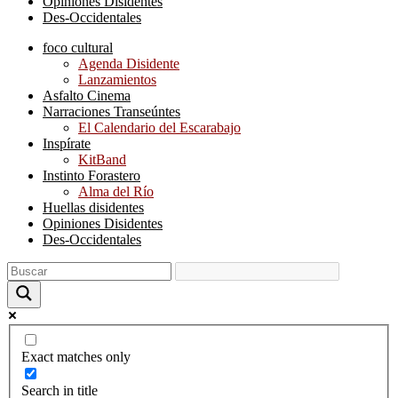
Opiniones Disidentes
Des-Occidentales
foco cultural
Agenda Disidente
Lanzamientos
Asfalto Cinema
Narraciones Transeúntes
El Calendario del Escarabajo
Inspírate
KitBand
Instinto Forastero
Alma del Río
Huellas disidentes
Opiniones Disidentes
Des-Occidentales
Exact matches only
Search in title