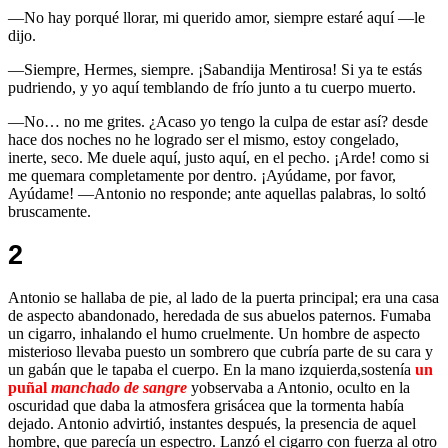
—No hay porqué llorar, mi querido amor, siempre estaré aquí —le
dijo.
—Siempre, Hermes, siempre. ¡Sabandija Mentirosa! Si ya te estás
pudriendo, y yo aquí temblando de frío junto a tu cuerpo muerto.
—No… no me grites. ¿Acaso yo tengo la culpa de estar así? desde
hace dos noches no he logrado ser el mismo, estoy congelado,
inerte, seco. Me duele aquí, justo aquí, en el pecho. ¡Arde! como si
me quemara completamente por dentro. ¡Ayúdame, por favor,
Ayúdame! —Antonio no responde; ante aquellas palabras, lo soltó
bruscamente.
2
Antonio se hallaba de pie, al lado de la puerta principal; era una casa
de aspecto abandonado, heredada de sus abuelos paternos. Fumaba
un cigarro, inhalando el humo cruelmente. Un hombre de aspecto
misterioso llevaba puesto un sombrero que cubría parte de su cara y
un gabán que le tapaba el cuerpo. En la mano izquierda,sostenía
un
puñal
manchado de sangre
yobservaba a Antonio, oculto en la
oscuridad que daba la atmosfera grisácea que la tormenta había
dejado. Antonio advirtió, instantes después, la presencia de aquel
hombre, que parecía un espectro. Lanzó el cigarro con fuerza al otro