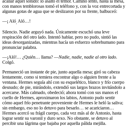
acallar aquel sonido: lo asaltó el temor. Caminó lento, hasta la mesa,
con manos temblorosas tomó el teléfono y, con la voz entrecortada y
algunas gotas de agua que se deslizaron por su frente, balbuceó:
—¡ Aló
Aló…!
,
Silencio. Nadie arguyó nada. Únicamente escuchó una leve
respiración del otro lado. Intentó hablar, pero no pudo, sintió las
ideas desorganizadas, mientras hacía un esfuerzo sobrehumano para
pronunciar palabra.
—¡Aló!… ¿Quién… llama? —
Nadie, nadie, nadie al otro lado
.
Colgó.
Permaneció un instante de pie, junto aquella mesa; giró su cabeza
lentamente, como si temiera encontrar algo o alguien frente a la
ventana. Hermes seguía ahí con su esquelético, blanco y frío cuerpo
desnudo; de pie, mirándolo, extendió sus largos brazos invitándolo a
acercarse. Más calmado, obedeció; ahora tomó con sus manos el
cuello de Hermes, aproximaron los labios, Antonio pudo sentir
cómo aquel frío penetrante proveniente de Hermes le heló la saliva;
sin embargo, eso no lo detuvo para besarlo… se acariciaron…
Hermes acercó su frágil cuerpo, cada vez más al de Antonio, hasta
lograr sentir su varonil y duro sexo. No obstante, se detuvo al
percibir una lágrima que bajaba por aquella pálida mejilla.