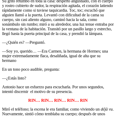
Su grito retumbó en toda la casa: despertó angustiado, con el cuerpo
y rostro cubierto de sudor, la respiración agitada, el corazón latiendo
rápidamente como si tuviese taquicardia. Toc, toc; escuchó que
alguien llamó a la puerta. Levantó con dificultad de la cama su
cuerpo, sin casi aliento alguno, caminó hacia la sala, como
sonámbulo sin rumbo; miró a su alrededor, una luz tenue entraba por
la ventana de la habitación. Transitó por un pasillo largo y estrecho,
llegó hasta la puerta principal de la casa, y prendió la lámpara.
—¿Quién es? —Preguntó.
—Soy yo, querido… —Era Carmen, la hermana de Hermes; una
mujer extremadamente flaca, desaliñada, igual de alta que su
hermano
En un tono poco audible, pregunta:
—¿Estás listo?
Antonio hace un esfuerzo para escucharla. Por unos segundos,
intentó discernir el motivo de su presencia.
RIN… RIN… RIN… RIN… RIN
Miró el teléfono; la escena le era familiar, como viviendo un
déjà vu
.
Nuevamente, sintió cómo temblaba su cuerpo; después de unos