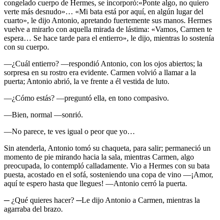
congelado cuerpo de Hermes, se incorporó:«Ponte algo, no quiero
verte más desnudo»… «Mi bata está por aquí, en algún lugar del
cuarto», le dijo Antonio, apretando fuertemente sus manos. Hermes
vuelve a mirarlo con aquella mirada de lástima: «Vamos, Carmen te
espera… Se hace tarde para el entierro», le dijo, mientras lo sostenía
con su cuerpo.
—¿Cuál entierro? —respondió Antonio, con los ojos abiertos; la
sorpresa en su rostro era evidente. Carmen volvió a llamar a la
puerta; Antonio abrió, la ve frente a él vestida de luto.
—¿Cómo estás? —preguntó ella, en tono compasivo.
—Bien, normal —sonrió.
—No parece, te ves igual o peor que yo…
Sin atenderla, Antonio tomó su chaqueta, para salir; permaneció un
momento de pie mirando hacia la sala, mientras Carmen, algo
preocupada, lo contempló calladamente. Vio a Hermes con su bata
puesta, acostado en el sofá, sosteniendo una copa de vino —¡Amor,
aquí te espero hasta que llegues! —Antonio cerró la puerta.
─ ¿Qué quieres hacer? ─Le dijo Antonio a Carmen, mientras la
agarraba del brazo.