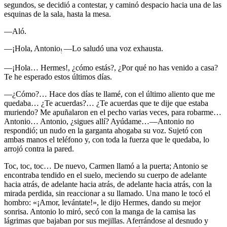
segundos, se decidió a contestar, y caminó despacio hacia una de las
esquinas de la sala, hasta la mesa.
—Aló.
—¡Hola, Antonio
—Lo saludó una voz exhausta.
!
—¡Hola… Hermes!, ¿cómo estás?, ¿Por qué no has venido a casa?
Te he esperado estos últimos días.
—¿Cómo?… Hace dos días te llamé, con el último aliento que me
quedaba… ¿Te acuerdas?… ¿Te acuerdas que te dije que estaba
muriendo? Me apuñalaron en el pecho varias veces, para robarme…
Antonio… Antonio, ¿sigues allí? Ayúdame…—Antonio no
respondió; un nudo en la garganta ahogaba su voz. Sujetó con
ambas manos el teléfono y, con toda la fuerza que le quedaba, lo
arrojó contra la pared.
Toc, toc, toc… De nuevo, Carmen llamó a la puerta; Antonio se
encontraba tendido en el suelo, meciendo su cuerpo de adelante
hacia atrás, de adelante hacia atrás, de adelante hacia atrás, con la
mirada perdida, sin reaccionar a su llamado. Una mano le tocó el
hombro: «¡Amor, levántate!», le dijo Hermes, dando su mejor
sonrisa. Antonio lo miró, secó con la manga de la camisa las
lágrimas que bajaban por sus mejillas. Aferrándose al desnudo y