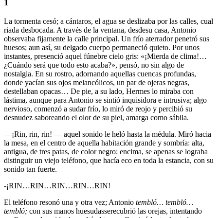
1
La tormenta cesó; a cántaros, el agua se deslizaba por las calles, cual
riada desbocada. A través de la ventana, desdesu casa, Antonio
observaba fijamente la calle principal. Un frío aterrador penetró sus
huesos; aun así, su delgado cuerpo permaneció quieto. Por unos
instantes, presenció aquel fúnebre cielo gris: «¡Mierda de clima!…
¿Cuándo será que todo esto acaba?», pensó, no sin algo de
nostalgia. En su rostro, adornando aquellas cuencas profundas,
donde yacían sus ojos melancólicos, un par de ojeras negras,
destellaban opacas… De pie, a su lado, Hermes lo miraba con
lástima, aunque para Antonio se sintió inquisidora e intrusiva; algo
nervioso, comenzó a sudar frío, lo miró de reojo y percibió su
desnudez saboreando el olor de su piel, amarga como sábila.
—¡Rin, rin, rin! — aquel sonido le heló hasta la médula. Miró hacia
la mesa, en el centro de aquella habitación grande y sombría: alta,
antigua, de tres patas, de color negro; encima, se apenas se lograba
distinguir un viejo teléfono, que hacía eco en toda la estancia, con su
sonido tan fuerte.
-¡RIN…RIN…RIN…RIN…RIN!
El teléfono resonó una y otra vez; Antonio
tembló… tembló…
tembló;
con sus manos huesudasserecubrió las orejas, intentando