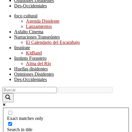
Opiniones Disidentes
Des-Occidentales
foco cultural
Agenda Disidente
Lanzamientos
Asfalto Cinema
Narraciones Transeúntes
El Calendario del Escarabajo
Inspírate
KitBand
Instinto Forastero
Alma del Río
Huellas disidentes
Opiniones Disidentes
Des-Occidentales
Exact matches only
Search in title