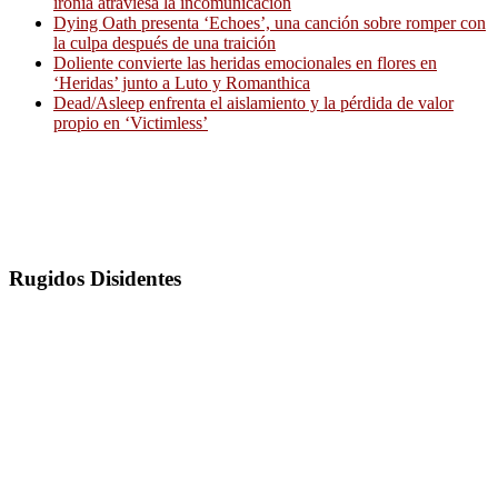
ironía atraviesa la incomunicación
Dying Oath presenta ‘Echoes’, una canción sobre romper con
la culpa después de una traición
Doliente convierte las heridas emocionales en flores en
‘Heridas’ junto a Luto y Romanthica
Dead/Asleep enfrenta el aislamiento y la pérdida de valor
propio en ‘Victimless’
Rugidos Disidentes