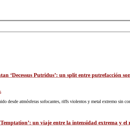
tan ‘Decessus Putridus’: un split entre putrefacción so
s
do desde atmósferas sofocantes, riffs violentos y metal extremo sin co
emptation’: un viaje entre la intensidad extrema y el