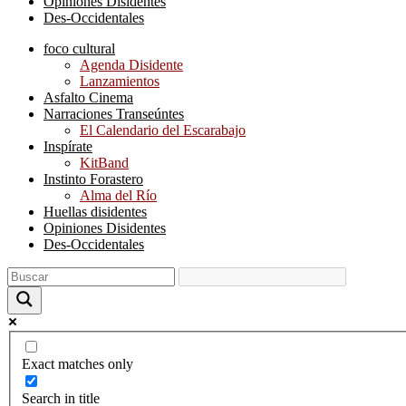
Opiniones Disidentes
Des-Occidentales
foco cultural
Agenda Disidente
Lanzamientos
Asfalto Cinema
Narraciones Transeúntes
El Calendario del Escarabajo
Inspírate
KitBand
Instinto Forastero
Alma del Río
Huellas disidentes
Opiniones Disidentes
Des-Occidentales
Exact matches only
Search in title