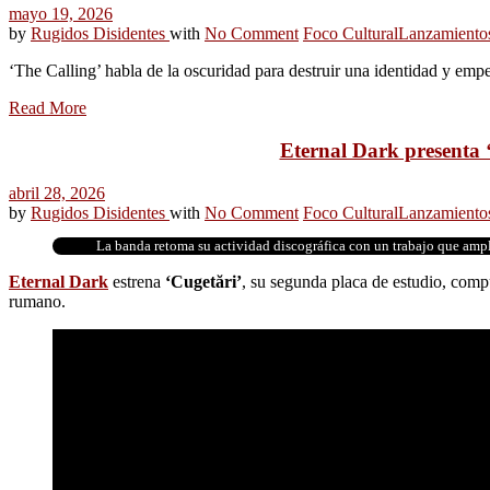
mayo 19, 2026
by
Rugidos Disidentes
with
No Comment
Foco Cultural
Lanzamiento
‘The Calling’ habla de la oscuridad para destruir una identidad y emp
Read More
Eternal Dark presenta 
abril 28, 2026
by
Rugidos Disidentes
with
No Comment
Foco Cultural
Lanzamiento
La banda retoma su actividad discográfica con un trabajo que amplí
Eternal Dark
estrena
‘Cugetări’
, su segunda placa de estudio, comp
rumano.