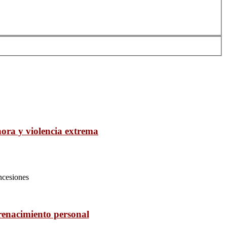
nora y violencia extrema
ncesiones
 renacimiento personal