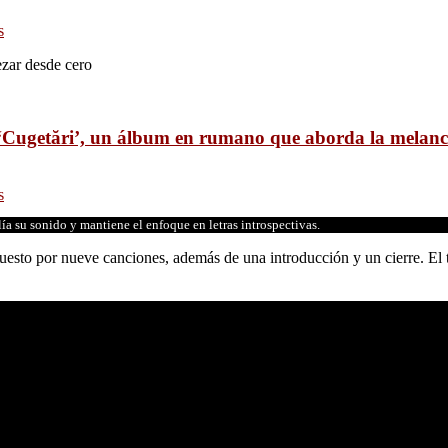
s
ezar desde cero
‘Cugetări’, un álbum en rumano que aborda la melanco
s
a su sonido y mantiene el enfoque en letras introspectivas.
uesto por nueve canciones, además de una introducción y un cierre. El t