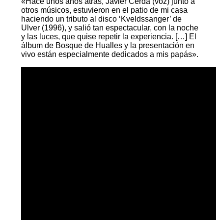
«Hace unos años atrás, Javier Cerda (voz) junto a
otros músicos, estuvieron en el patio de mi casa
haciendo un tributo al disco ‘Kveldssanger’ de
Ulver (1996), y salió tan espectacular, con la noche
y las luces, que quise repetir la experiencia. […] El
álbum de Bosque de Hualles y la presentación en
vivo están especialmente dedicados a mis papás».