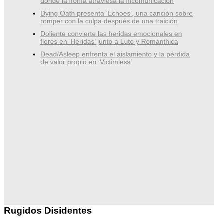
donde la ironía atraviesa la incomunicación
Dying Oath presenta ‘Echoes’, una canción sobre
romper con la culpa después de una traición
Doliente convierte las heridas emocionales en
flores en ‘Heridas’ junto a Luto y Romanthica
Dead/Asleep enfrenta el aislamiento y la pérdida
de valor propio en ‘Victimless’
Rugidos Disidentes