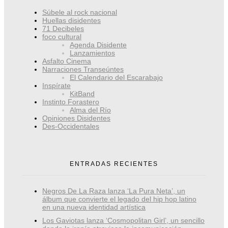
Súbele al rock nacional
Huellas disidentes
71 Decibeles
foco cultural
Agenda Disidente
Lanzamientos
Asfalto Cinema
Narraciones Transeúntes
El Calendario del Escarabajo
Inspírate
KitBand
Instinto Forastero
Alma del Río
Opiniones Disidentes
Des-Occidentales
ENTRADAS RECIENTES
Negros De La Raza lanza ‘La Pura Neta’, un
álbum que convierte el legado del hip hop latino
en una nueva identidad artística
Los Gaviotas lanza ‘Cosmopolitan Girl’, un sencillo