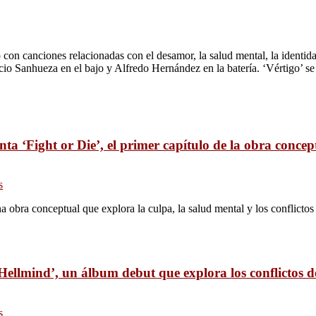
 con canciones relacionadas con el desamor, la salud mental, la identid
cio Sanhueza en el bajo y Alfredo Hernández en la batería. ‘Vértigo’ se
nta ‘Fight or Die’, el primer capítulo de la obra conce
s
a obra conceptual que explora la culpa, la salud mental y los conflictos
Hellmind’, un álbum debut que explora los conflictos
s