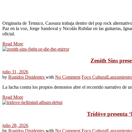
Originaria de Temuco, Caosura trabaja dentro del pop rock alternativo
Paz en la voz, Jorge Sandoval y Nicolás Rubilar en las guitarras, Igna
oficial.
Read More
Zenith Sins prese
julio 31, 2026
by
Rugidos Disidentes
with
No Comment
Foco Cultural
Lanzamiento
La lucha contra los propios demonios abre el recorrido narrativo de un
Read More
Trídöve presenta ‘
julio 28, 2026
by
Rugidos Disidentes
with
No Comment
Foco Cultural
Lanzamiento