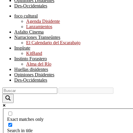
Opiniones Disidentes
Des-Occidentales
foco cultural
Agenda Disidente
Lanzamientos
Asfalto Cinema
Narraciones Transeúntes
El Calendario del Escarabajo
Inspírate
KitBand
Instinto Forastero
Alma del Río
Huellas disidentes
Opiniones Disidentes
Des-Occidentales
Exact matches only
Search in title