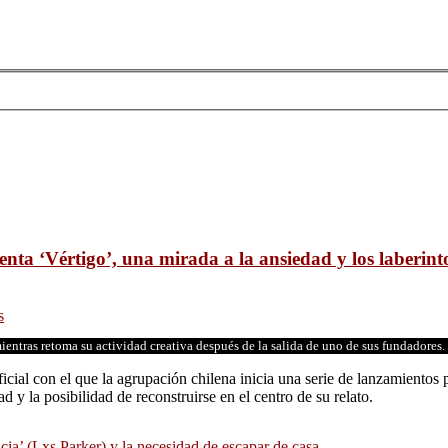
nta ‘Vértigo’, una mirada a la ansiedad y los laberint
s
entras retoma su actividad creativa después de la salida de uno de sus fundadores.
icial con el que la agrupación chilena inicia una serie de lanzamientos
d y la posibilidad de reconstruirse en el centro de su relato.
cia’ (Lxs Parker) y la necesidad de escapar de casa