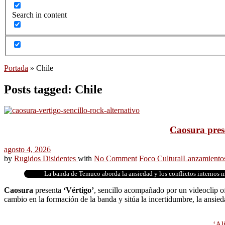
Search in content
Portada
»
Chile
Posts tagged: Chile
Caosura prese
agosto 4, 2026
by
Rugidos Disidentes
with
No Comment
Foco Cultural
Lanzamiento
La banda de Temuco aborda la ansiedad y los conflictos internos mi
Caosura
presenta
‘Vértigo’
, sencillo acompañado por un videoclip of
cambio en la formación de la banda y sitúa la incertidumbre, la ansieda
‘Ali