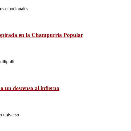
ados emocionales
inspirada en la Champurria Popular
llipulli
 un descenso al infierno
mo universo