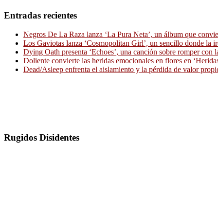
Entradas recientes
Negros De La Raza lanza ‘La Pura Neta’, un álbum que convierte
Los Gaviotas lanza ‘Cosmopolitan Girl’, un sencillo donde la i
Dying Oath presenta ‘Echoes’, una canción sobre romper con la
Doliente convierte las heridas emocionales en flores en ‘Herid
Dead/Asleep enfrenta el aislamiento y la pérdida de valor propi
Rugidos Disidentes