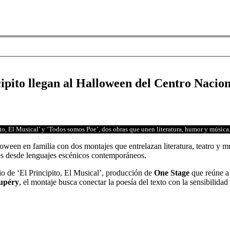
ipito llegan al Halloween del Centro Nacion
to, El Musical’ y ‘Todos somos Poe’, dos obras que unen literatura, humor y música
oween en familia con dos montajes que entrelazan literatura, teatro y 
ales desde lenguajes escénicos contemporáneos.
io de ‘El Principito, El Musical’, producción de
One Stage
que reúne a 
xupéry
, el montaje busca conectar la poesía del texto con la sensibilidad