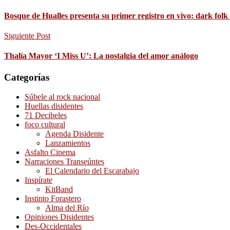
Bosque de Hualles presenta su primer registro en vivo: dark fol
Siguiente Post
Thalía Mayor ‘I Miss U’: La nostalgia del amor análogo
Categorías
Súbele al rock nacional
Huellas disidentes
71 Decibeles
foco cultural
Agenda Disidente
Lanzamientos
Asfalto Cinema
Narraciones Transeúntes
El Calendario del Escarabajo
Inspírate
KitBand
Instinto Forastero
Alma del Río
Opiniones Disidentes
Des-Occidentales