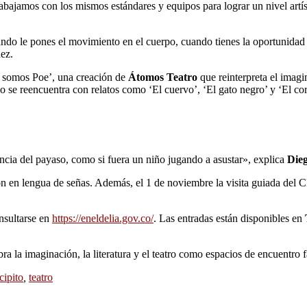
bajamos con los mismos estándares y equipos para lograr un nivel artís
ando le pones el movimiento en el cuerpo, cuando tienes la oportunidad n
ez.
s somos Poe’, una creación de
Átomos Teatro
que reinterpreta el imagi
o se reencuentra con relatos como ‘El cuervo’, ‘El gato negro’ y ‘El cor
cia del payaso, como si fuera un niño jugando a asustar», explica
Die
n en lengua de señas. Además, el 1 de noviembre la visita guiada del CNA
nsultarse en
https://eneldelia.gov.co/
. Las entradas están disponibles en
la imaginación, la literatura y el teatro como espacios de encuentro f
cipito
,
teatro