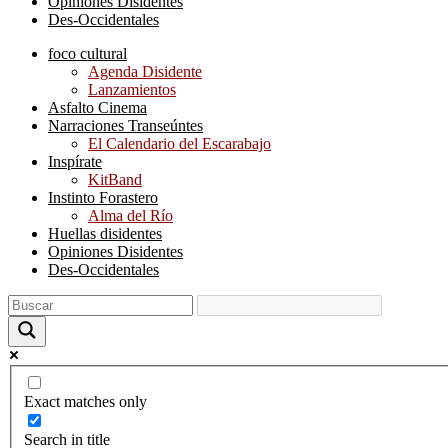
Opiniones Disidentes
Des-Occidentales
foco cultural
Agenda Disidente
Lanzamientos
Asfalto Cinema
Narraciones Transeúntes
El Calendario del Escarabajo
Inspírate
KitBand
Instinto Forastero
Alma del Río
Huellas disidentes
Opiniones Disidentes
Des-Occidentales
Exact matches only
Search in title