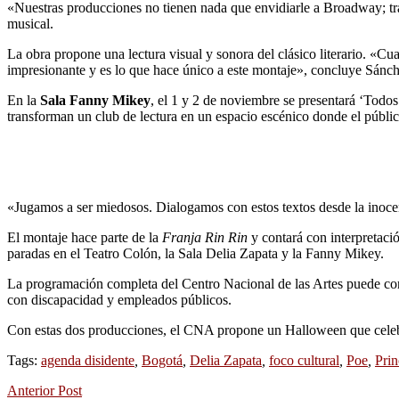
«Nuestras producciones no tienen nada que envidiarle a Broadway; tra
musical.
La obra propone una lectura visual y sonora del clásico literario. «Cu
impresionante y es lo que hace único a este montaje», concluye Sánch
En la
Sala Fanny Mikey
, el 1 y 2 de noviembre se presentará ‘Todo
transforman un club de lectura en un espacio escénico donde el públic
«Jugamos a ser miedosos. Dialogamos con estos textos desde la inocen
El montaje hace parte de la
Franja Rin Rin
y contará con interpretació
paradas en el Teatro Colón, la Sala Delia Zapata y la Fanny Mikey.
La programación completa del Centro Nacional de las Artes puede co
con discapacidad y empleados públicos.
Con estas dos producciones, el CNA propone un Halloween que celebra 
Tags:
agenda disidente
,
Bogotá
,
Delia Zapata
,
foco cultural
,
Poe
,
Prin
Anterior Post