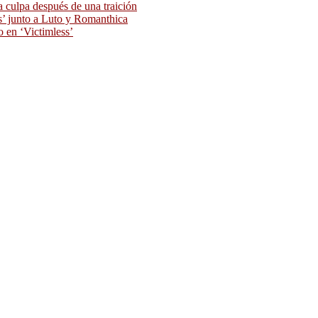
 culpa después de una traición
as’ junto a Luto y Romanthica
o en ‘Victimless’