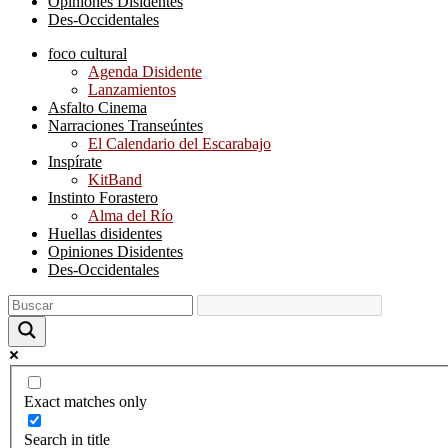
Opiniones Disidentes
Des-Occidentales
foco cultural
Agenda Disidente
Lanzamientos
Asfalto Cinema
Narraciones Transeúntes
El Calendario del Escarabajo
Inspírate
KitBand
Instinto Forastero
Alma del Río
Huellas disidentes
Opiniones Disidentes
Des-Occidentales
Exact matches only
Search in title