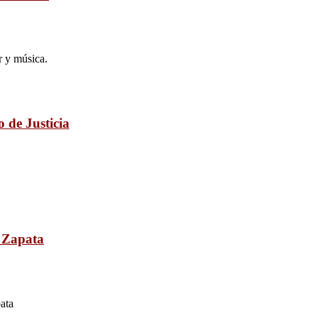
r y música.
 de Justicia
a Zapata
ata