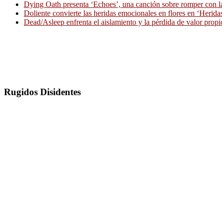
Dying Oath presenta ‘Echoes’, una canción sobre romper con la
Doliente convierte las heridas emocionales en flores en ‘Herid
Dead/Asleep enfrenta el aislamiento y la pérdida de valor propi
Rugidos Disidentes