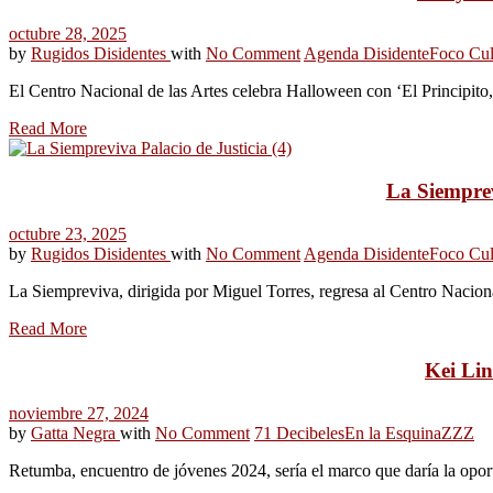
octubre 28, 2025
by
Rugidos Disidentes
with
No Comment
Agenda Disidente
Foco Cul
El Centro Nacional de las Artes celebra Halloween con ‘El Principito
Read More
La Siemprev
octubre 23, 2025
by
Rugidos Disidentes
with
No Comment
Agenda Disidente
Foco Cul
La Siempreviva, dirigida por Miguel Torres, regresa al Centro Nacion
Read More
Kei Lin
noviembre 27, 2024
by
Gatta Negra
with
No Comment
71 Decibeles
En la Esquina
ZZZ
Retumba, encuentro de jóvenes 2024, sería el marco que daría la opo