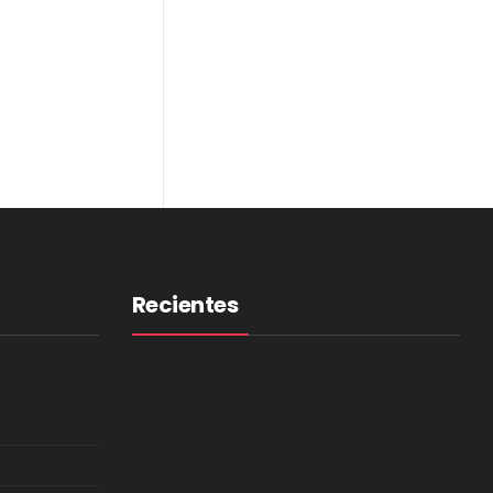
Recientes
Negros De La Raza Lanza ‘La
Pura Neta’, Un Álbum Que
Convierte El Legado Del Hip