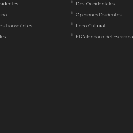
isidentes
Des-Occidentales
uina
Opiniones Disidentes
es Transeúntes
Foco Cultural
les
El Calendario del Escaraba