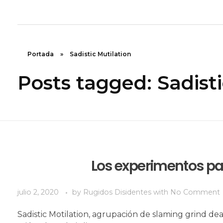
Rugidos Disidentes
Bogotá - Colombia | ISSN 2619-5569
Portada
»
Sadistic Mutilation
Posts tagged: Sadisti
Los experimentos pat
julio 2, 2020
by
Rugidos Disidentes
with
No Comment
Sadistic Motilation, agrupación de slaming grind dea