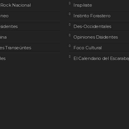
 Rock Nacional
Inspírate
áneo
Instinto Forastero
isidentes
Des-Occidentales
uina
Opiniones Disidentes
es Transeúntes
Foco Cultural
les
El Calendario del Escaraba