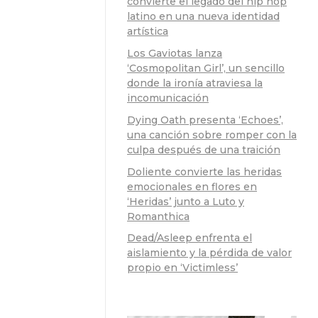
convierte el legado del hip hop
latino en una nueva identidad
artística
Los Gaviotas lanza
‘Cosmopolitan Girl’, un sencillo
donde la ironía atraviesa la
incomunicación
Dying Oath presenta ‘Echoes’,
una canción sobre romper con la
culpa después de una traición
Doliente convierte las heridas
emocionales en flores en
‘Heridas’ junto a Luto y
Romanthica
Dead/Asleep enfrenta el
aislamiento y la pérdida de valor
propio en ‘Victimless’