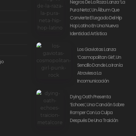
Negros De La Raza Lanza ‘La
Pura Neta’, Un Álbum Que
Convierte El Legado Del Hip
Hop Latino En Una Nueva
Identidad Artística
Los Gaviotas Lanza
‘Cosmopolitan Girl’, Un
jo
Sencillo Donde La Ironía
Atraviesa La
Incomunicación
Dying Oath Presenta
‘Echoes’, Una Canción Sobre
Romper Con La Culpa
Después De Una Traición