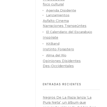
foco cultural
Agenda Disidente
Lanzamientos
Asfalto Cinema
Narraciones Transeúntes
El Calendario del Escarabajo
Inspírate
KitBand
Instinto Forastero
Alma del Río
Opiniones Disidentes
Des-Occidentales
ENTRADAS RECIENTES
Negros De La Raza lanza ‘La
Pura Neta’, un álbum que