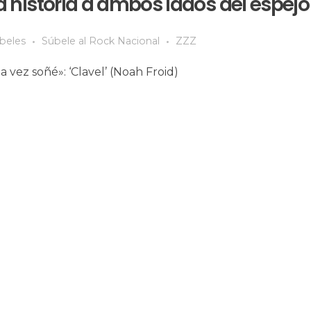
la historia a ambos lados del espejo
beles
Súbele al Rock Nacional
ZZZ
vez soñé»: ‘Clavel’ (Noah Froid)