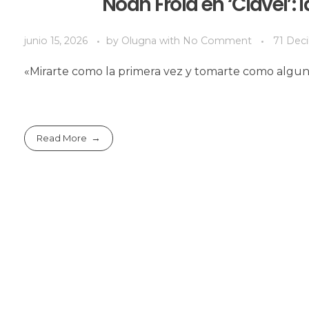
Noah Froid en ‘Clavel’: 
junio 15, 2026
by
Olugna
with
No Comment
71 Deci
«Mirarte como la primera vez y tomarte como alguna 
Read More