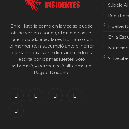
Súbele Al
Rock For
En la Historia como en la vida se puede
Huellas D
oír, de vez en cuando, el grito de aquél
En la Esq
que no pudo adaptarse. No murió con
el momento, ni sucumbió ante el horror
Narracion
que la historia suele dibujar cuando es
71 Decibe
escrita por los más fuertes. Sólo
sobrevivió, y permaneció allí como un
Rugido Disidente