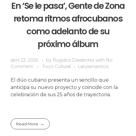
En ‘Se le pasa’, Gente de Zona
retoma ritmos afrocubanos
como adelanto de su
próximo álbum
abril 23, 2026
by
Rugidos Disidentes
with
No
Comment
Foco Cultural
Lanzamientos
El dúo cubano presenta un sencillo que
anticipa su nuevo proyecto y coincide con la
celebración de sus 25 años de trayectoria.
Read More