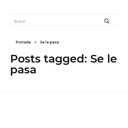
Rugidos Disidentes
Bogotá - Colombia | ISSN 2619-5569
Portada
»
Se le pasa
Posts tagged: Se le
pasa