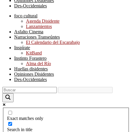
Opiniones Disidentes
Des-Occidentales
foco cultural
Agenda Disidente
Lanzamientos
Asfalto Cinema
Narraciones Transeúntes
El Calendario del Escarabajo
Inspírate
KitBand
Instinto Forastero
Alma del Río
Huellas disidentes
Opiniones Disidentes
Des-Occidentales
Exact matches only
Search in title