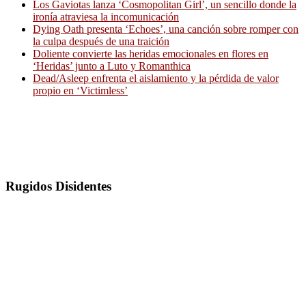
Los Gaviotas lanza ‘Cosmopolitan Girl’, un sencillo donde la
ironía atraviesa la incomunicación
Dying Oath presenta ‘Echoes’, una canción sobre romper con
la culpa después de una traición
Doliente convierte las heridas emocionales en flores en
‘Heridas’ junto a Luto y Romanthica
Dead/Asleep enfrenta el aislamiento y la pérdida de valor
propio en ‘Victimless’
Rugidos Disidentes