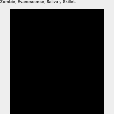
Zombie
,
Evanescense
,
Saliva
y
Skillet
.