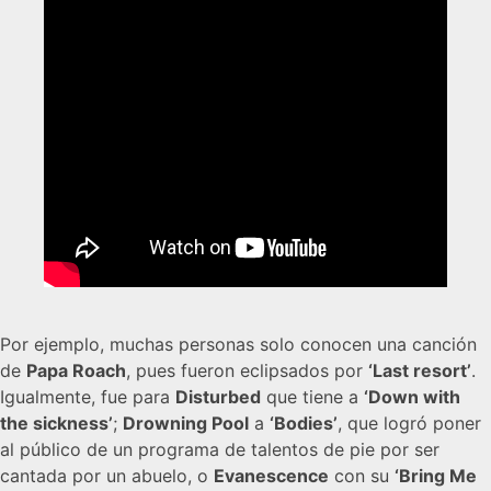
Por ejemplo, muchas personas solo conocen una canción
de
Papa Roach
, pues fueron eclipsados por
‘Last resort’
.
Igualmente, fue para
Disturbed
que tiene a
‘Down with
the sickness’
;
Drowning Pool
a
‘Bodies’
, que logró poner
al público de un programa de talentos de pie por ser
cantada por un abuelo, o
Evanescence
con su
‘Bring Me