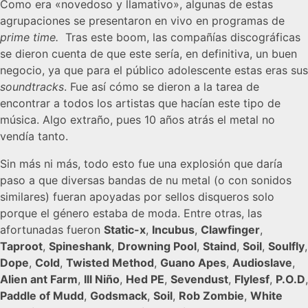
Como era «novedoso y llamativo», algunas de estas
agrupaciones se presentaron en vivo en programas de
prime time.
Tras este boom, las compañías discográficas
se dieron cuenta de que este sería, en definitiva, un buen
negocio, ya que para el público adolescente estas eras sus
soundtracks
. Fue así cómo se dieron a la tarea de
encontrar a todos los artistas que hacían este tipo de
música. Algo extraño, pues 10 años atrás el metal no
vendía tanto.
Sin más ni más, todo esto fue una explosión que daría
paso a que diversas bandas de nu metal (o con sonidos
similares) fueran apoyadas por sellos disqueros solo
porque el género estaba de moda. Entre otras, las
afortunadas fueron
Static-x
,
Incubus
,
Clawfinger
,
Taproot
,
Spineshank
,
Drowning Pool
,
Staind
,
Soil
,
Soulfly
,
Dope
,
Cold
,
Twisted Method
,
Guano Apes
,
Audioslave
,
Alien ant Farm
,
Ill Niño
,
Hed PE
,
Sevendust
,
Flylesf
,
P.O.D
,
Paddle of Mudd
,
Godsmack
,
Soil
,
Rob Zombie
,
White