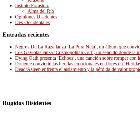
Instinto Forastero
Alma del Río
Opiniones Disidentes
Des-Occidentales
Entradas recientes
Negros De La Raza lanza ‘La Pura Neta’, un álbum que convierte
Los Gaviotas lanza ‘Cosmopolitan Girl’, un sencillo donde la i
Dying Oath presenta ‘Echoes’, una canción sobre romper con la
Doliente convierte las heridas emocionales en flores en ‘Herid
Dead/Asleep enfrenta el aislamiento y la pérdida de valor propi
Rugidos Disidentes