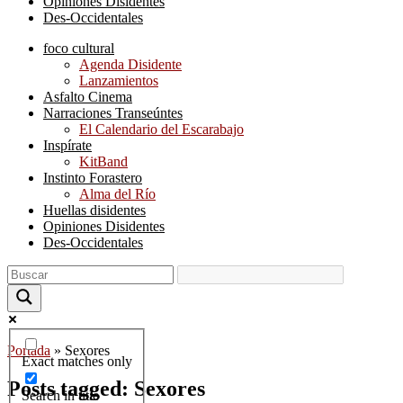
Opiniones Disidentes
Des-Occidentales
foco cultural
Agenda Disidente
Lanzamientos
Asfalto Cinema
Narraciones Transeúntes
El Calendario del Escarabajo
Inspírate
KitBand
Instinto Forastero
Alma del Río
Huellas disidentes
Opiniones Disidentes
Des-Occidentales
Portada
»
Sexores
Exact matches only
Posts tagged: Sexores
Search in title