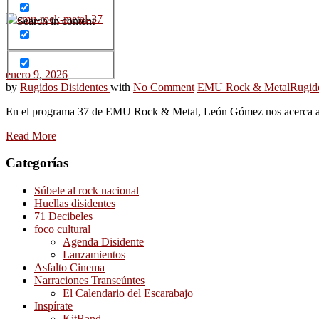
Search in content
enero 9, 2026
by
Rugidos Disidentes
with
No Comment
EMU Rock & Metal
Rugid
En el programa 37 de EMU Rock & Metal, León Gómez nos acerca a l
Read More
Categorías
Súbele al rock nacional
Huellas disidentes
71 Decibeles
foco cultural
Agenda Disidente
Lanzamientos
Asfalto Cinema
Narraciones Transeúntes
El Calendario del Escarabajo
Inspírate
KitBand