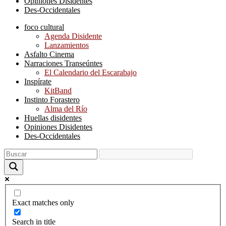
Opiniones Disidentes
Des-Occidentales
foco cultural
Agenda Disidente
Lanzamientos
Asfalto Cinema
Narraciones Transeúntes
El Calendario del Escarabajo
Inspírate
KitBand
Instinto Forastero
Alma del Río
Huellas disidentes
Opiniones Disidentes
Des-Occidentales
Exact matches only
Search in title