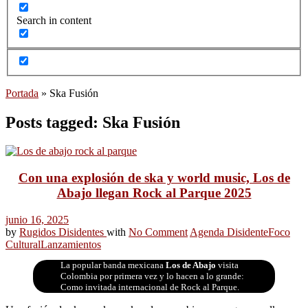
Search in content
Portada
»
Ska Fusión
Posts tagged: Ska Fusión
Con una explosión de ska y world music, Los de
Abajo llegan Rock al Parque 2025
junio 16, 2025
by
Rugidos Disidentes
with
No Comment
Agenda Disidente
Foco
Cultural
Lanzamientos
La popular banda mexicana
Los de Abajo
visita
Colombia por primera vez y lo hacen a lo grande:
Como invitada internacional de Rock al Parque.