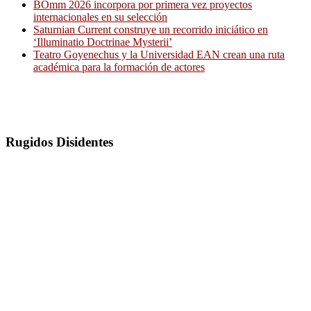
BOmm 2026 incorpora por primera vez proyectos
internacionales en su selección
Saturnian Current construye un recorrido iniciático en
‘Illuminatio Doctrinae Mysterii’
Teatro Goyenechus y la Universidad EAN crean una ruta
académica para la formación de actores
Rugidos Disidentes