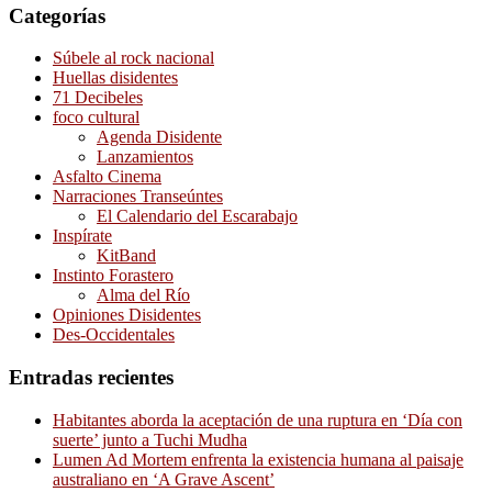
Categorías
Súbele al rock nacional
Huellas disidentes
71 Decibeles
foco cultural
Agenda Disidente
Lanzamientos
Asfalto Cinema
Narraciones Transeúntes
El Calendario del Escarabajo
Inspírate
KitBand
Instinto Forastero
Alma del Río
Opiniones Disidentes
Des-Occidentales
Entradas recientes
Habitantes aborda la aceptación de una ruptura en ‘Día con
suerte’ junto a Tuchi Mudha
Lumen Ad Mortem enfrenta la existencia humana al paisaje
australiano en ‘A Grave Ascent’