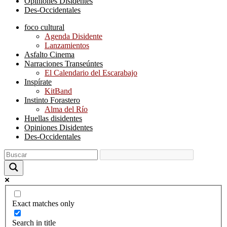
Opiniones Disidentes
Des-Occidentales
foco cultural
Agenda Disidente
Lanzamientos
Asfalto Cinema
Narraciones Transeúntes
El Calendario del Escarabajo
Inspírate
KitBand
Instinto Forastero
Alma del Río
Huellas disidentes
Opiniones Disidentes
Des-Occidentales
Exact matches only
Search in title