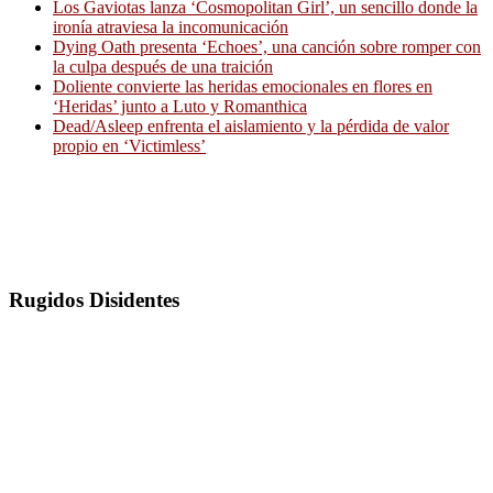
Los Gaviotas lanza ‘Cosmopolitan Girl’, un sencillo donde la
ironía atraviesa la incomunicación
Dying Oath presenta ‘Echoes’, una canción sobre romper con
la culpa después de una traición
Doliente convierte las heridas emocionales en flores en
‘Heridas’ junto a Luto y Romanthica
Dead/Asleep enfrenta el aislamiento y la pérdida de valor
propio en ‘Victimless’
Rugidos Disidentes