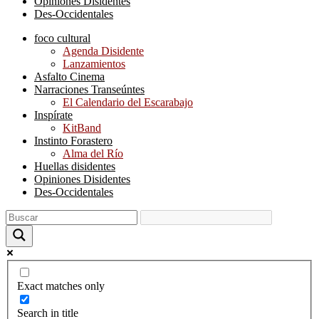
Opiniones Disidentes
Des-Occidentales
foco cultural
Agenda Disidente
Lanzamientos
Asfalto Cinema
Narraciones Transeúntes
El Calendario del Escarabajo
Inspírate
KitBand
Instinto Forastero
Alma del Río
Huellas disidentes
Opiniones Disidentes
Des-Occidentales
Exact matches only
Search in title