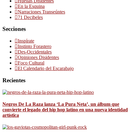
Huellas Disidentes
En la Esquina
Narraciones Transeúntes
71 Decibeles
Secciones
Inspírate
Instinto Forastero
Des-Occidentales
Opiniones Disidentes
Foco Cultural
El Calendario del Escarabajo
Recientes
Negros De La Raza lanza ‘La Pura Neta’, un álbum que
convierte el legado del hip hop latino en una nueva identidad
artística