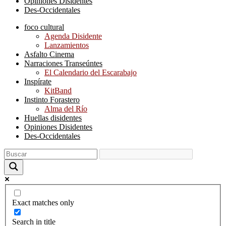
Opiniones Disidentes
Des-Occidentales
foco cultural
Agenda Disidente
Lanzamientos
Asfalto Cinema
Narraciones Transeúntes
El Calendario del Escarabajo
Inspírate
KitBand
Instinto Forastero
Alma del Río
Huellas disidentes
Opiniones Disidentes
Des-Occidentales
Exact matches only
Search in title