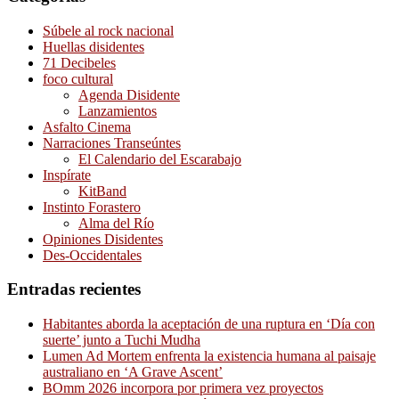
Súbele al rock nacional
Huellas disidentes
71 Decibeles
foco cultural
Agenda Disidente
Lanzamientos
Asfalto Cinema
Narraciones Transeúntes
El Calendario del Escarabajo
Inspírate
KitBand
Instinto Forastero
Alma del Río
Opiniones Disidentes
Des-Occidentales
Entradas recientes
Habitantes aborda la aceptación de una ruptura en ‘Día con
suerte’ junto a Tuchi Mudha
Lumen Ad Mortem enfrenta la existencia humana al paisaje
australiano en ‘A Grave Ascent’
BOmm 2026 incorpora por primera vez proyectos