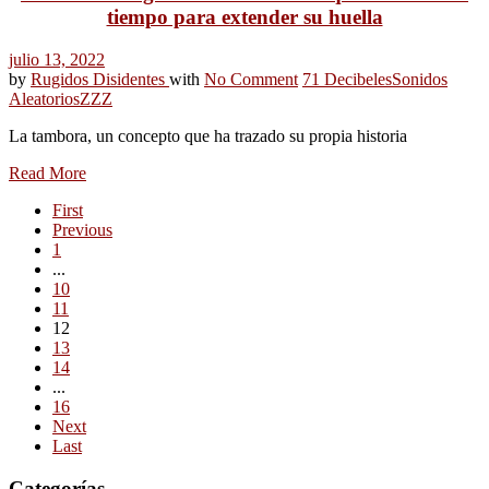
tiempo para extender su huella
julio 13, 2022
by
Rugidos Disidentes
with
No Comment
71 Decibeles
Sonidos
Aleatorios
ZZZ
La tambora, un concepto que ha trazado su propia historia
Read More
First
Previous
1
...
10
11
12
13
14
...
16
Next
Last
Categorías