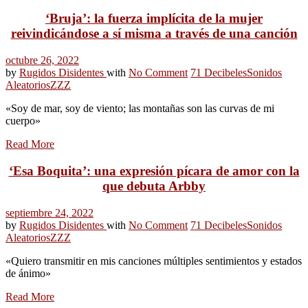
‘Bruja’: la fuerza implícita de la mujer
reivindicándose a sí misma a través de una canción
octubre 26, 2022
by
Rugidos Disidentes
with
No Comment
71 Decibeles
Sonidos
Aleatorios
ZZZ
«Soy de mar, soy de viento; las montañas son las curvas de mi
cuerpo»
Read More
‘Esa Boquita’: una expresión pícara de amor con la
que debuta Arbby
septiembre 24, 2022
by
Rugidos Disidentes
with
No Comment
71 Decibeles
Sonidos
Aleatorios
ZZZ
«Quiero transmitir en mis canciones múltiples sentimientos y estados
de ánimo»
Read More