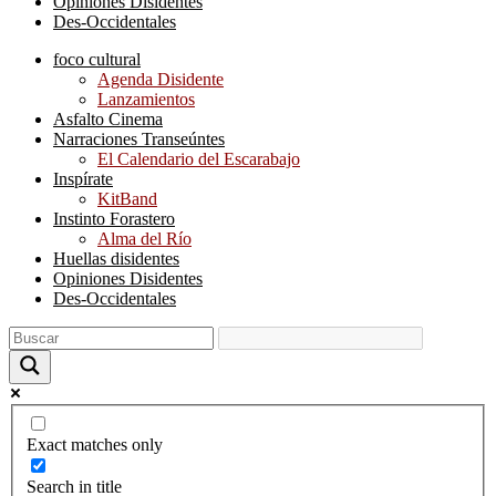
Opiniones Disidentes
Des-Occidentales
foco cultural
Agenda Disidente
Lanzamientos
Asfalto Cinema
Narraciones Transeúntes
El Calendario del Escarabajo
Inspírate
KitBand
Instinto Forastero
Alma del Río
Huellas disidentes
Opiniones Disidentes
Des-Occidentales
Exact matches only
Search in title