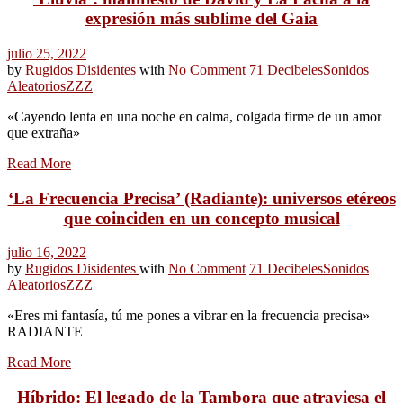
expresión más sublime del Gaia
julio 25, 2022
by
Rugidos Disidentes
with
No Comment
71 Decibeles
Sonidos
Aleatorios
ZZZ
«Cayendo lenta en una noche en calma, colgada firme de un amor
que extraña»
Read More
‘La Frecuencia Precisa’ (Radiante): universos etéreos
que coinciden en un concepto musical
julio 16, 2022
by
Rugidos Disidentes
with
No Comment
71 Decibeles
Sonidos
Aleatorios
ZZZ
«Eres mi fantasía, tú me pones a vibrar en la frecuencia precisa»
RADIANTE
Read More
Híbrido: El legado de la Tambora que atraviesa el