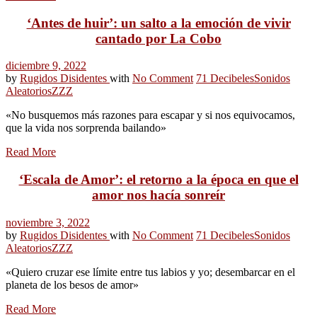
‘Antes de huir’: un salto a la emoción de vivir
cantado por La Cobo
diciembre 9, 2022
by
Rugidos Disidentes
with
No Comment
71 Decibeles
Sonidos
Aleatorios
ZZZ
«No busquemos más razones para escapar y si nos equivocamos,
que la vida nos sorprenda bailando»
Read More
‘Escala de Amor’: el retorno a la época en que el
amor nos hacía sonreír
noviembre 3, 2022
by
Rugidos Disidentes
with
No Comment
71 Decibeles
Sonidos
Aleatorios
ZZZ
«Quiero cruzar ese límite entre tus labios y yo; desembarcar en el
planeta de los besos de amor»
Read More