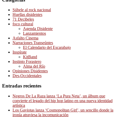
Súbele al rock nacional
Huellas disidentes
71 Decibeles
foco cultural
Agenda Disidente
Lanzamientos
Asfalto Cinema
Narraciones Transeúntes
El Calendario del Escarabajo
Inspírate
KitBand
Instinto Forastero
Alma del Río
Opiniones Disidentes
Des-Occidentales
Entradas recientes
Negros De La Raza lanza ‘La Pura Neta’, un álbum que
convierte el legado del hip hop latino en una nueva identidad
artística
Los Gaviotas lanza ‘Cosmopolitan Girl’, un sencillo donde la
ironía atraviesa la incomunicación