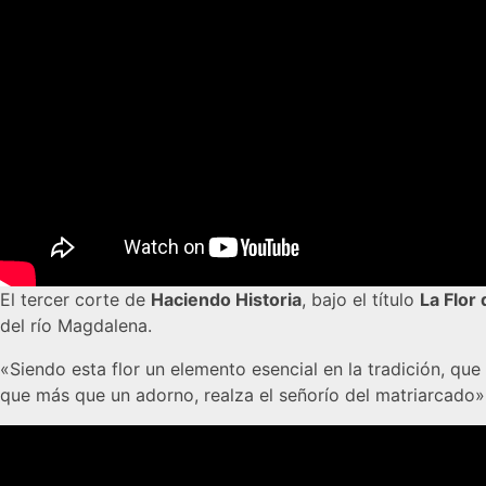
El tercer corte de
Haciendo Historia
, bajo el título
La Flor
del río Magdalena.
«Siendo esta flor un elemento esencial en la tradición, que
que más que un adorno, realza el señorío del matriarcado»