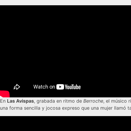
En
Las Avispas
, grabada en ritmo de
Berroche
, el músico 
una forma sencilla y jocosa expreso que una mujer llamó 